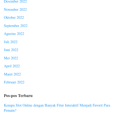
Desember 2022
November 2022
Oktober 2022
September 2022
Agustus 2022
Juli 2022
Juni 2022
Mei 2022
April 2022
Maret 2022
Februari 2022
Pos-pos Terbaru
Kenapa Slot Online dengan Banyak Fitur Interaktif Menjadi Favorit Para
Pemain?