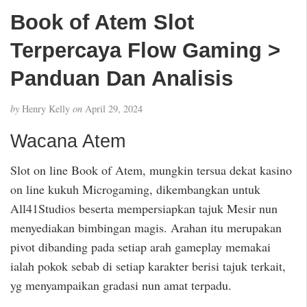
Book of Atem Slot
Terpercaya Flow Gaming >
Panduan Dan Analisis
by
Henry Kelly
on
April 29, 2024
Wacana Atem
Slot on line Book of Atem, mungkin tersua dekat kasino
on line kukuh Microgaming, dikembangkan untuk
All41Studios beserta mempersiapkan tajuk Mesir nun
menyediakan bimbingan magis. Arahan itu merupakan
pivot dibanding pada setiap arah gameplay memakai
ialah pokok sebab di setiap karakter berisi tajuk terkait,
yg menyampaikan gradasi nun amat terpadu.