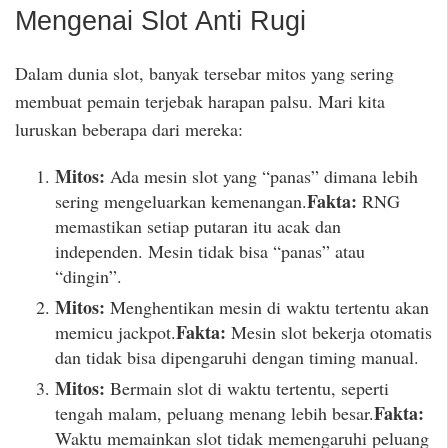
Mengenai Slot Anti Rugi
Dalam dunia slot, banyak tersebar mitos yang sering
membuat pemain terjebak harapan palsu. Mari kita
luruskan beberapa dari mereka:
Mitos:
Ada mesin slot yang “panas” dimana lebih
Fakta:
sering mengeluarkan kemenangan.
RNG
memastikan setiap putaran itu acak dan
independen. Mesin tidak bisa “panas” atau
“dingin”.
Mitos:
Menghentikan mesin di waktu tertentu akan
Fakta:
memicu jackpot.
Mesin slot bekerja otomatis
dan tidak bisa dipengaruhi dengan timing manual.
Mitos:
Bermain slot di waktu tertentu, seperti
Fakta:
tengah malam, peluang menang lebih besar.
Waktu memainkan slot tidak memengaruhi peluang