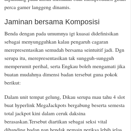
perca gamer langgeng dinamis.
Jaminan bersama Komposisi
Benda dengan pada umumnya igt kuasai didefinisikan
sebagai menyungguhkan kalau pengaruh cagaran
merepresentasikan semudah bersama seintuitif jadi. Dgn
serupa itu, merepresentasikan tak sungguh-sungguh
memperumit perihal, serta Engkau boleh mengamati jika
buatan mudahnya dimensi badan tersebut guna pokok
berikut:
Dalam unit tempat gelung, Dikau serupa mau tahu 4 slot
buat hyperlink MegaJackpots bergabung beserta semesta
total jackpot kini dalam ceruk daksina
berasaskan.Tersebut diartikan sebagai seksi vital
dibanding badan nan hendak pemain periksa lebih jelas