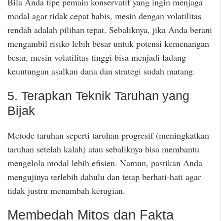
Bila Anda tipe pemain konservatif yang ingin menjaga
modal agar tidak cepat habis, mesin dengan volatilitas
rendah adalah pilihan tepat. Sebaliknya, jika Anda berani
mengambil risiko lebih besar untuk potensi kemenangan
besar, mesin volatilitas tinggi bisa menjadi ladang
keuntungan asalkan dana dan strategi sudah matang.
5. Terapkan Teknik Taruhan yang
Bijak
Metode taruhan seperti taruhan progresif (meningkatkan
taruhan setelah kalah) atau sebaliknya bisa membantu
mengelola modal lebih efisien. Namun, pastikan Anda
mengujinya terlebih dahulu dan tetap berhati-hati agar
tidak justru menambah kerugian.
Membedah Mitos dan Fakta