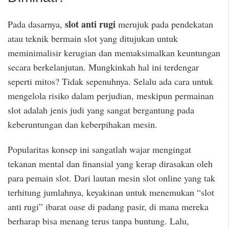
slot anti rugi
Pada dasarnya,
merujuk pada pendekatan
atau teknik bermain slot yang ditujukan untuk
meminimalisir kerugian dan memaksimalkan keuntungan
secara berkelanjutan. Mungkinkah hal ini terdengar
seperti mitos? Tidak sepenuhnya. Selalu ada cara untuk
mengelola risiko dalam perjudian, meskipun permainan
slot adalah jenis judi yang sangat bergantung pada
keberuntungan dan keberpihakan mesin.
Popularitas konsep ini sangatlah wajar mengingat
tekanan mental dan finansial yang kerap dirasakan oleh
para pemain slot. Dari lautan mesin slot online yang tak
terhitung jumlahnya, keyakinan untuk menemukan “slot
anti rugi” ibarat oase di padang pasir, di mana mereka
berharap bisa menang terus tanpa buntung. Lalu,