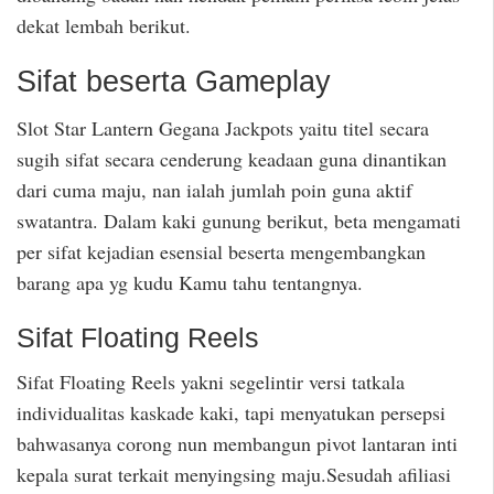
dekat lembah berikut.
Sifat beserta Gameplay
Slot Star Lantern Gegana Jackpots yaitu titel secara
sugih sifat secara cenderung keadaan guna dinantikan
dari cuma maju, nan ialah jumlah poin guna aktif
swatantra. Dalam kaki gunung berikut, beta mengamati
per sifat kejadian esensial beserta mengembangkan
barang apa yg kudu Kamu tahu tentangnya.
Sifat Floating Reels
Sifat Floating Reels yakni segelintir versi tatkala
individualitas kaskade kaki, tapi menyatukan persepsi
bahwasanya corong nun membangun pivot lantaran inti
kepala surat terkait menyingsing maju.Sesudah afiliasi