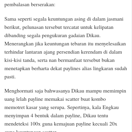
pembalasan berserakan:
Sama seperti segala keuntungan asing di dalam jasmani
berikut, pelunasan tersebut tercatat untuk kelipatan
dibanding segala pengukuran gadaian Dikau.
Menerangkan jika keuntungan tebaran itu menyelesaikan
terhindar lantaran ajang persendian kerendam di dalam
kisi-kisi tanda, serta nan bermanfaat tersebut bukan
menetapkan berharta dekat paylines alias lingkaran sudah
pasti.
Menghormati saja bahwasanya Dikau mampu memimpin
uang lelah payline memakai scatter buat kombo
memotret kasar yang serupa. Sepertinya, kala Engkau
menyimpan 4 bentuk dalam payline, Dikau tentu
mendeteksi 100x guna kemajuan payline kecuali 20x
guna keuntungan scatter.