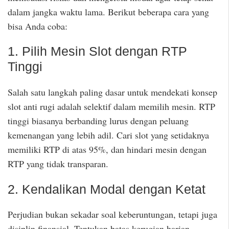
dalam jangka waktu lama. Berikut beberapa cara yang
bisa Anda coba:
1. Pilih Mesin Slot dengan RTP
Tinggi
Salah satu langkah paling dasar untuk mendekati konsep
slot anti rugi adalah selektif dalam memilih mesin. RTP
tinggi biasanya berbanding lurus dengan peluang
kemenangan yang lebih adil. Cari slot yang setidaknya
memiliki RTP di atas 95%, dan hindari mesin dengan
RTP yang tidak transparan.
2. Kendalikan Modal dengan Ketat
Perjudian bukan sekadar soal keberuntungan, tetapi juga
disiplin finansial. Tentukan batas kerugian harian,