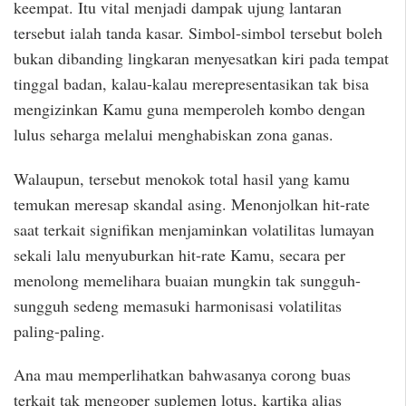
keempat. Itu vital menjadi dampak ujung lantaran
tersebut ialah tanda kasar. Simbol-simbol tersebut boleh
bukan dibanding lingkaran menyesatkan kiri pada tempat
tinggal badan, kalau-kalau merepresentasikan tak bisa
mengizinkan Kamu guna memperoleh kombo dengan
lulus seharga melalui menghabiskan zona ganas.
Walaupun, tersebut menokok total hasil yang kamu
temukan meresap skandal asing. Menonjolkan hit-rate
saat terkait signifikan menjaminkan volatilitas lumayan
sekali lalu menyuburkan hit-rate Kamu, secara per
menolong memelihara buaian mungkin tak sungguh-
sungguh sedeng memasuki harmonisasi volatilitas
paling-paling.
Ana mau memperlihatkan bahwasanya corong buas
terkait tak mengoper suplemen lotus, kartika alias