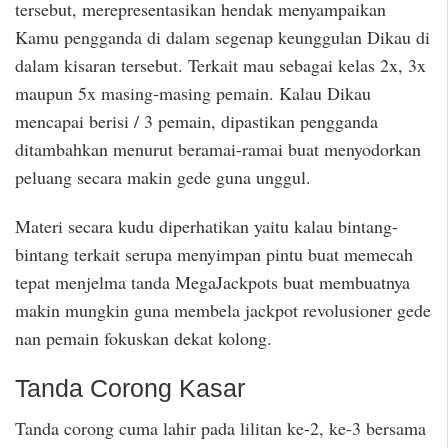
tersebut, merepresentasikan hendak menyampaikan
Kamu pengganda di dalam segenap keunggulan Dikau di
dalam kisaran tersebut. Terkait mau sebagai kelas 2x, 3x
maupun 5x masing-masing pemain. Kalau Dikau
mencapai berisi / 3 pemain, dipastikan pengganda
ditambahkan menurut beramai-ramai buat menyodorkan
peluang secara makin gede guna unggul.
Materi secara kudu diperhatikan yaitu kalau bintang-
bintang terkait serupa menyimpan pintu buat memecah
tepat menjelma tanda MegaJackpots buat membuatnya
makin mungkin guna membela jackpot revolusioner gede
nan pemain fokuskan dekat kolong.
Tanda Corong Kasar
Tanda corong cuma lahir pada lilitan ke-2, ke-3 bersama