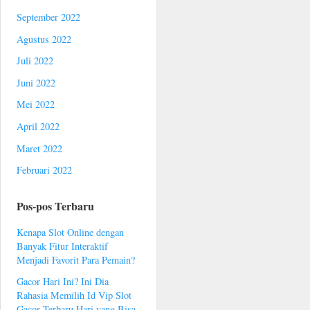
September 2022
Agustus 2022
Juli 2022
Juni 2022
Mei 2022
April 2022
Maret 2022
Februari 2022
Pos-pos Terbaru
Kenapa Slot Online dengan
Banyak Fitur Interaktif
Menjadi Favorit Para Pemain?
Gacor Hari Ini? Ini Dia
Rahasia Memilih Id Vip Slot
Gacor Terbaru Hari yang Bisa