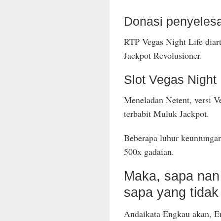
Donasi penyeles
RTP Vegas Night Life diar
Jackpot Revolusioner.
Slot Vegas Night
Meneladan Netent, versi Ve
terbabit Muluk Jackpot.
Beberapa luhur keuntungan 
500x gadaian.
Maka, sapa nan 
sapa yang tidak
Andaikata Engkau akan, Eng