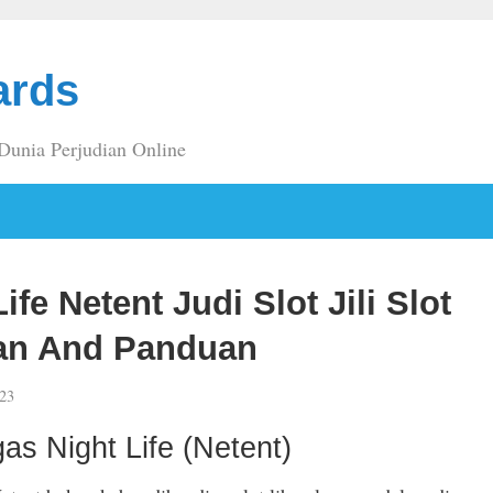
ards
 Dunia Perjudian Online
ife Netent Judi Slot Jili Slot
san And Panduan
23
as Night Life (Netent)