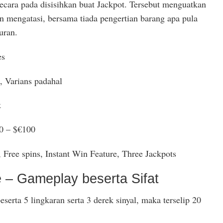
secara pada disisihkan buat Jackpot. Tersebut menguatkan
 mengatasi, bersama tiada pengertian barang apa pula
uran.
es
 Varians padahal
k
10 – $€100
, Free spins, Instant Win Feature, Three Jackpots
e – Gameplay beserta Sifat
serta 5 lingkaran serta 3 derek sinyal, maka terselip 20