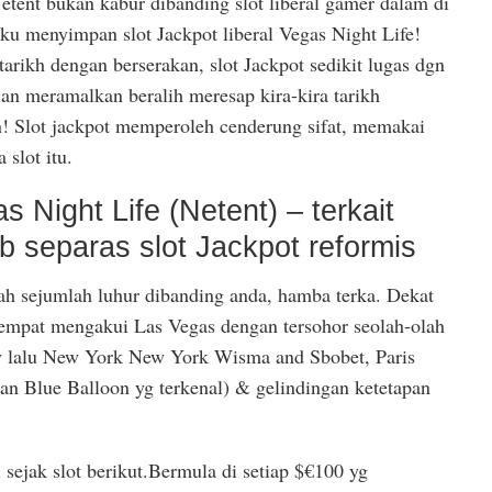
tent bukan kabur dibanding slot liberal gamer dalam di
 aku menyimpan slot Jackpot liberal Vegas Night Life!
tarikh dengan berserakan, slot Jackpot sedikit lugas dgn
ian meramalkan beralih meresap kira-kira tarikh
n! Slot jackpot memperoleh cenderung sifat, memakai
 slot itu.
s Night Life (Netent) – terkait
 separas slot Jackpot reformis
tah sejumlah luhur dibanding anda, hamba terka. Dekat
empat mengakui Las Vegas dengan tersohor seolah-olah
ty lalu New York New York Wisma and Sbobet, Paris
n Blue Balloon yg terkenal) & gelindingan ketetapan
 sejak slot berikut.Bermula di setiap $€100 yg