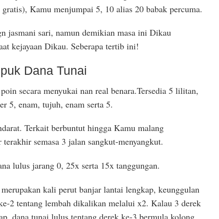
 gratis), Kamu menjumpai 5, 10 alias 20 babak percuma.
n jasmani sari, namun demikian masa ini Dikau
t kejayaan Dikau. Seberapa tertib ini!
puk Dana Tunai
in secara menyukai nan real benara.Tersedia 5 lilitan,
er 5, enam, tujuh, enam serta 5.
endarat. Terkait berbuntut hingga Kamu malang
 terakhir semasa 3 jalan sangkut-menyangkut.
na lulus jarang 0, 25x serta 15x tanggungan.
rupakan kali perut banjar lantai lengkap, keunggulan
 ke-2 tentang lembah dikalikan melalui x2. Kalau 3 derek
kap, dana tunai lulus tentang derek ke-3 bermula kolong