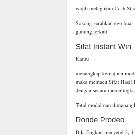
wajib melagukan Cash Sta
Sokong serahkan ego buat 
gunung terkait.
Sifat Instant Win
Kamu
menangkap kemajuan modal 
maka memacu Sifat Hasil In
dengan secara memalingka
Total modal nan dimenangka
Ronde Prodeo
Bila Engkau menyetel 3, 4