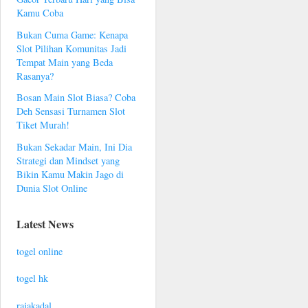
Kamu Coba
Bukan Cuma Game: Kenapa
Slot Pilihan Komunitas Jadi
Tempat Main yang Beda
Rasanya?
Bosan Main Slot Biasa? Coba
Deh Sensasi Turnamen Slot
Tiket Murah!
Bukan Sekadar Main, Ini Dia
Strategi dan Mindset yang
Bikin Kamu Makin Jago di
Dunia Slot Online
Latest News
togel online
togel hk
rajakadal