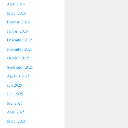
April 2026
Maret 2026
Februari 2026
Januari 2026
Desember 2025
November 2025
Oktober 2025
September 2025
Agustus 2025
Juli 2025
Juni 2025
Mei 2025
April 2025
Maret 2025