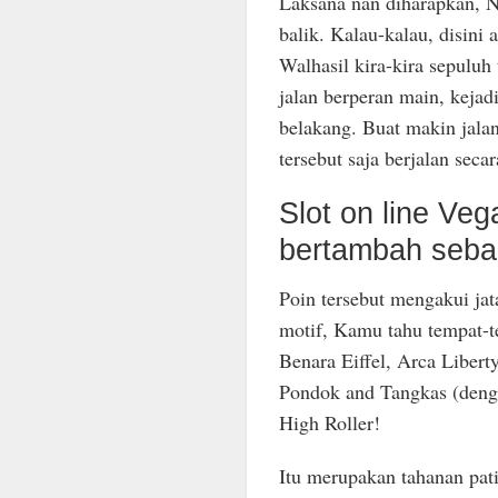
Laksana nan diharapkan, Ne
balik. Kalau-kalau, disini
Walhasil kira-kira sepuluh 
jalan berperan main, kejad
belakang. Buat makin jala
tersebut saja berjalan secara
Slot on line Vega
bertambah sebab
Poin tersebut mengakui ja
motif, Kamu tahu tempat-t
Benara Eiffel, Arca Liber
Pondok and Tangkas (denga
High Roller!
Itu merupakan tahanan pati