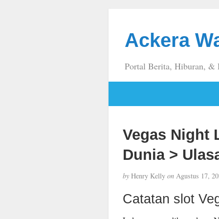
Ackera W
Portal Berita, Hiburan, &
Vegas Night L
Dunia > Ula
by
Henry Kelly
on
Agustus 17, 20
Catatan slot Veg