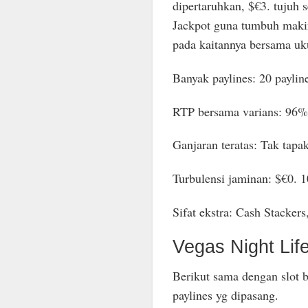
dipertaruhkan, $€3. tujuh 
Jackpot guna tumbuh makin
pada kaitannya bersama uk
Banyak paylines: 20 paylin
RTP bersama varians: 96%,
Ganjaran teratas: Tak tapa
Turbulensi jaminan: $€0. 
Sifat ekstra: Cash Stackers
Vegas Night Lif
Berikut sama dengan slot be
paylines yg dipasang.