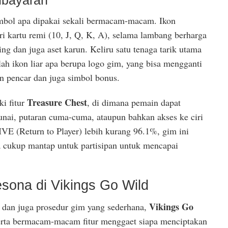
simbol apa dipakai sekali bermacam-macam. Ikon
ri kartu remi (10, J, Q, K, A), selama lambang berharga
ing dan juga aset karun. Keliru satu tenaga tarik utama
lah ikon liar apa berupa logo gim, yang bisa mengganti
n pencar dan juga simbol bonus.
Treasure Chest
ki fitur
, di dimana pemain dapat
nai, putaran cuma-cuma, ataupun bahkan akses ke ciri
VE (Return to Player) lebih kurang 96.1%, gim ini
 cukup mantap untuk partisipan untuk mencapai
esona di Vikings Go Wild
Vikings Go
k dan juga prosedur gim yang sederhana,
erta bermacam-macam fitur menggaet siapa menciptakan