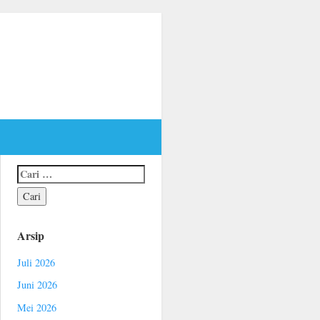
Arsip
Juli 2026
Juni 2026
Mei 2026