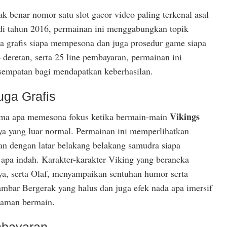
ak benar nomor satu slot gacor video paling terkenal asal
 di tahun 2016, permainan ini menggabungkan topik
a grafis siapa mempesona dan juga prosedur game siapa
4 deretan, serta 25 line pembayaran, permainan ini
empatan bagi mendapatkan keberhasilan.
ga Grafis
Vikings
tama apa memesona fokus ketika bermain-main
ya yang luar normal. Permainan ini memperlihatkan
an dengan latar belakang belakang samudra siapa
apa indah. Karakter-karakter Viking yang beraneka
ya, serta Olaf, menyampaikan sentuhan humor serta
ambar Bergerak yang halus dan juga efek nada apa imersif
laman bermain.
mbayaran