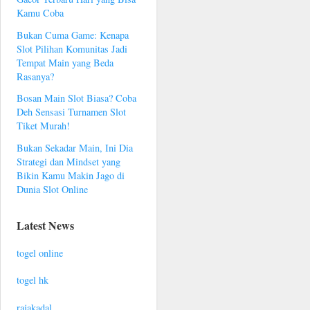
Kamu Coba
Bukan Cuma Game: Kenapa
Slot Pilihan Komunitas Jadi
Tempat Main yang Beda
Rasanya?
Bosan Main Slot Biasa? Coba
Deh Sensasi Turnamen Slot
Tiket Murah!
Bukan Sekadar Main, Ini Dia
Strategi dan Mindset yang
Bikin Kamu Makin Jago di
Dunia Slot Online
Latest News
togel online
togel hk
rajakadal