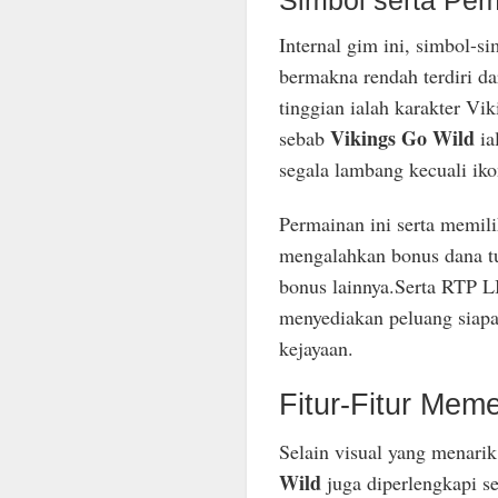
Internal gim ini, simbol-
bermakna rendah terdiri da
tinggian ialah karakter Vik
Vikings Go Wild
sebab
ia
segala lambang kecuali iko
Permainan ini serta memili
mengalahkan bonus dana tu
bonus lainnya.Serta RTP LI
menyediakan peluang siapa
kejayaan.
Fitur-Fitur Mem
Selain visual yang menari
Wild
juga diperlengkapi s