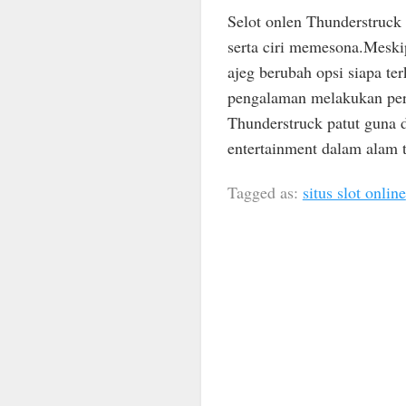
Selot onlen Thunderstruck
serta ciri memesona.Meski
ajeg berubah opsi siapa te
pengalaman melakukan perm
Thunderstruck patut guna 
entertainment dalam alam t
Tagged as:
situs slot online