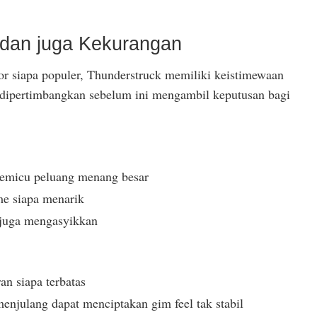
dan juga Kekurangan
cor siapa populer, Thunderstruck memiliki keistimewaan
lu dipertimbangkan sebelum ini mengambil keputusan bagi
memicu peluang menang besar
me siapa menarik
 juga mengasyikkan
an siapa terbatas
menjulang dapat menciptakan gim feel tak stabil