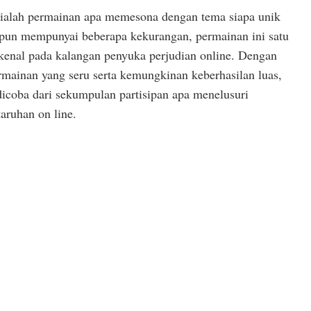
 ialah permainan apa memesona dengan tema siapa unik
pun mempunyai beberapa kekurangan, permainan ini satu
rkenal pada kalangan penyuka perjudian online. Dengan
ainan yang seru serta kemungkinan keberhasilan luas,
dicoba dari sekumpulan partisipan apa menelusuri
aruhan on line.