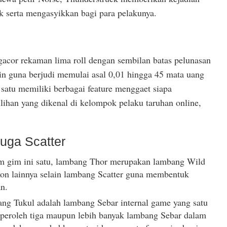
 serta mengasyikkan bagi para pelakunya.
gacor rekaman lima roll dengan sembilan batas pelunasan
 guna berjudi memulai asal 0,01 hingga 45 mata uang
i satu memiliki berbagai feature menggaet siapa
lihan yang dikenal di kelompok pelaku taruhan online,
juga Scatter
am gim ini satu, lambang Thor merupakan lambang Wild
on lainnya selain lambang Scatter guna membentuk
n.
ang Tukul adalah lambang Sebar internal game yang satu
peroleh tiga maupun lebih banyak lambang Sebar dalam