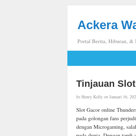
Ackera W
Portal Berita, Hiburan, &
Tinjauan Slo
by
Henry Kelly
on
Januari 16, 20
Slot Gacor online Thunder
pada golongan fans perjudi
dengan Microgaming, salah
pada dunia. Dengan topik 