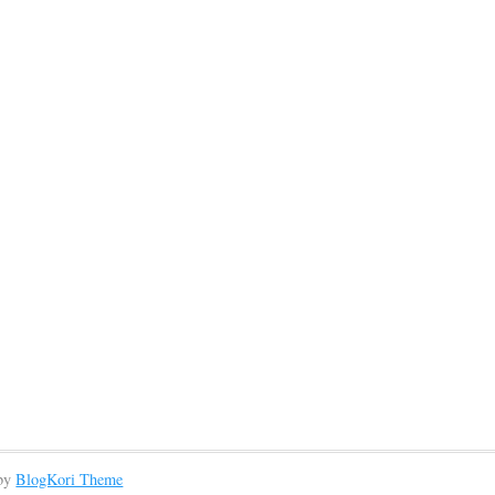
 by
BlogKori Theme