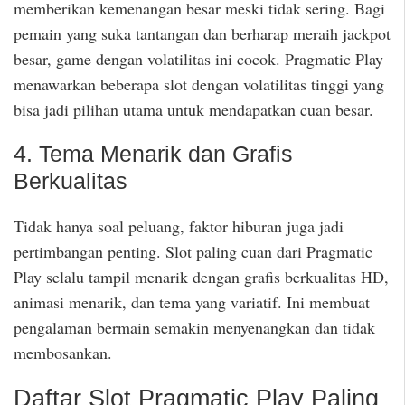
memberikan kemenangan besar meski tidak sering. Bagi
pemain yang suka tantangan dan berharap meraih jackpot
besar, game dengan volatilitas ini cocok. Pragmatic Play
menawarkan beberapa slot dengan volatilitas tinggi yang
bisa jadi pilihan utama untuk mendapatkan cuan besar.
4. Tema Menarik dan Grafis
Berkualitas
Tidak hanya soal peluang, faktor hiburan juga jadi
pertimbangan penting. Slot paling cuan dari Pragmatic
Play selalu tampil menarik dengan grafis berkualitas HD,
animasi menarik, dan tema yang variatif. Ini membuat
pengalaman bermain semakin menyenangkan dan tidak
membosankan.
Daftar Slot Pragmatic Play Paling