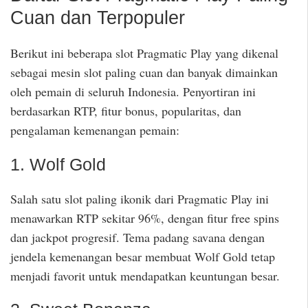
Cuan dan Terpopuler
Berikut ini beberapa slot Pragmatic Play yang dikenal
sebagai mesin slot paling cuan dan banyak dimainkan
oleh pemain di seluruh Indonesia. Penyortiran ini
berdasarkan RTP, fitur bonus, popularitas, dan
pengalaman kemenangan pemain:
1. Wolf Gold
Salah satu slot paling ikonik dari Pragmatic Play ini
menawarkan RTP sekitar 96%, dengan fitur free spins
dan jackpot progresif. Tema padang savana dengan
jendela kemenangan besar membuat Wolf Gold tetap
menjadi favorit untuk mendapatkan keuntungan besar.