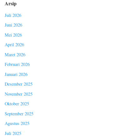
Arsip
Juli 2026
Juni 2026
Mei 2026
April 2026
Maret 2026
Februari 2026
Januari 2026
Desember 2025
November 2025
Oktober 2025
September 2025
Agustus 2025
Juli 2025