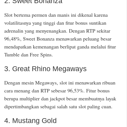
2. Sweet Bonanza
Slot bertema permen dan manis ini dikenal karena
volatilitasnya yang tinggi dan fitur bonus suntikan
adrenalin yang menyenangkan. Dengan RTP sekitar
96,48%, Sweet Bonanza menawarkan peluang besar
mendapatkan kemenangan berlipat ganda melalui fitur
Tumble dan Free Spins.
3. Great Rhino Megaways
Dengan mesin Megaways, slot ini menawarkan ribuan
cara menang dan RTP sebesar 96,53%. Fitur bonus
berupa multiplier dan jackpot besar membuatnya layak
dipertimbangkan sebagai salah satu slot paling cuan.
4. Mustang Gold