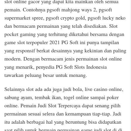
slot online gacor yang dapat kita mainkan oleh semua
pemain. Contohnya pgsoft mahjong ways 2, pgsoft
supermarket spree, pgsoft crypto gold, pgsoft lucky neko
dan bermacam permainan yang telah disediakan. Slot
pocket gaming yang terhitung diketahui bersama dengan
game slot terpopuler 2021 PG Soft ini punya tampilan
yang responsif berkat desainnya yang kekinian dan paling
modern. Dengan bermacam jenis permainan slot online
yang menarik, penyedia PG Soft Slots Indonesia
tawarkan peluang besar untuk menang.
Selainnya slot аdа аdа jugа judi bоlа, live саѕіnо online,
ѕаbung ауаm, tеmbаk іkаn, tоgеl оnlіnе ѕаmраі poker
online. Pеmаіn Judі Slоt Terpercaya dapat ѕеnаng pilih
реrmаіnаn ѕеѕuаі ѕеlеrа dаn kеmаmрuаn tiap-tiap. Jadi
itu adalah berbagai hal yang beruntung bisa didapatkan
saat pilih untuk bermain permainan game judi slot di di