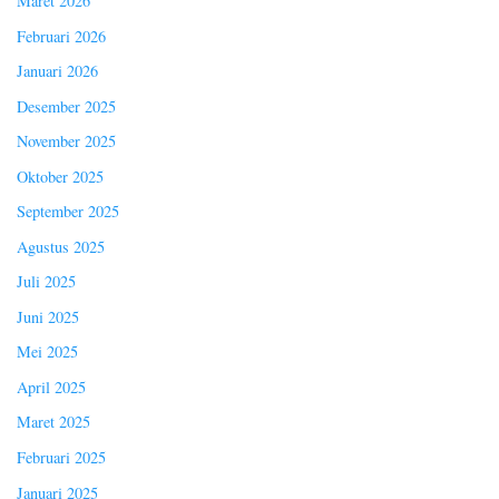
Maret 2026
Februari 2026
Januari 2026
Desember 2025
November 2025
Oktober 2025
September 2025
Agustus 2025
Juli 2025
Juni 2025
Mei 2025
April 2025
Maret 2025
Februari 2025
Januari 2025