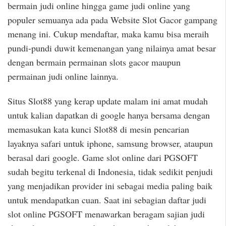
bermain judi online hingga game judi online yang
populer semuanya ada pada Website Slot Gacor gampang
menang ini. Cukup mendaftar, maka kamu bisa meraih
pundi-pundi duwit kemenangan yang nilainya amat besar
dengan bermain permainan slots gacor maupun
permainan judi online lainnya.
Situs Slot88 yang kerap update malam ini amat mudah
untuk kalian dapatkan di google hanya bersama dengan
memasukan kata kunci Slot88 di mesin pencarian
layaknya safari untuk iphone, samsung browser, ataupun
berasal dari google. Game slot online dari PGSOFT
sudah begitu terkenal di Indonesia, tidak sedikit penjudi
yang menjadikan provider ini sebagai media paling baik
untuk mendapatkan cuan. Saat ini sebagian daftar judi
slot online PGSOFT menawarkan beragam sajian judi