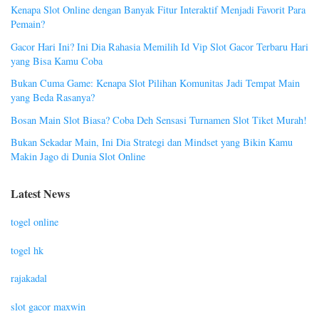
Kenapa Slot Online dengan Banyak Fitur Interaktif Menjadi Favorit Para
Pemain?
Gacor Hari Ini? Ini Dia Rahasia Memilih Id Vip Slot Gacor Terbaru Hari
yang Bisa Kamu Coba
Bukan Cuma Game: Kenapa Slot Pilihan Komunitas Jadi Tempat Main
yang Beda Rasanya?
Bosan Main Slot Biasa? Coba Deh Sensasi Turnamen Slot Tiket Murah!
Bukan Sekadar Main, Ini Dia Strategi dan Mindset yang Bikin Kamu
Makin Jago di Dunia Slot Online
Latest News
togel online
togel hk
rajakadal
slot gacor maxwin