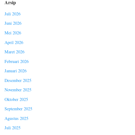
Arsip
Juli 2026
Juni 2026
Mei 2026
April 2026
Maret 2026
Februari 2026
Januari 2026
Desember 2025
November 2025
Oktober 2025
September 2025
Agustus 2025
Juli 2025