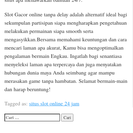
Slot Gacor online tanpa delay adalah alternatif ideal bagi
sekumpulan partisipan siapa mengharapkan pengetahuan
melakukan permainan siapa smooth serta
mengasyikkan.Bersama memahami keuntungan dan cara
mencari laman apa akurat, Kamu bisa mengoptimalkan
pengalaman bermain Engkau. Ingatlah bagi senantiasa
menyeleksi laman apa terpercaya dan juga menyatakan
hubungan dunia maya Anda seimbang agar mampu
merasakan game tanpa hambatan. Selamat bermain-main
dan harap beruntung!
Tagged as:
situs slot online 24 jam