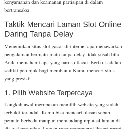
kenyamanan dan keamanan partisipan di dalam
bertransaksi.
Taktik Mencari Laman Slot Online
Daring Tanpa Delay
Menemukan situs slot gacor di internet apa menawarkan
pengalaman bermain-main tanpa delay tidak susah bila
Anda memahami apa yang harus dilacak.Berikut adalah
sedikit petunjuk bagi membantu Kamu mencari situs
yang presisi:
1. Pilih Website Terpercaya
Langkah awal merupakan memilih website yang sudah
terbukti terandal. Kamu bisa mencari ulasan sebab
pemain berbeda maupun memandang reputasi laman di
diskusi perjudian. Laman yang mempunyai lisensi resmi