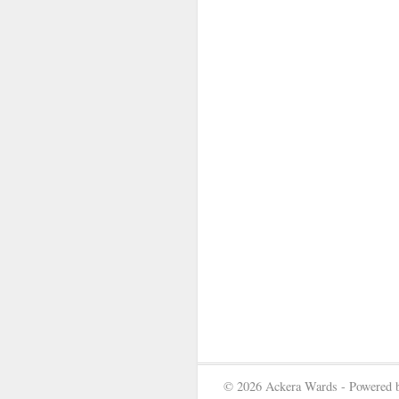
© 2026 Ackera Wards - Powered