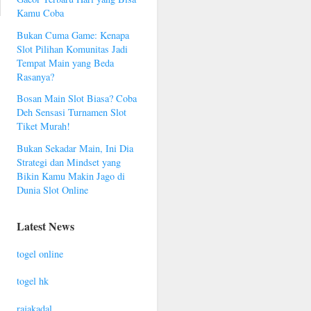
Kamu Coba
Bukan Cuma Game: Kenapa
Slot Pilihan Komunitas Jadi
Tempat Main yang Beda
Rasanya?
Bosan Main Slot Biasa? Coba
Deh Sensasi Turnamen Slot
Tiket Murah!
Bukan Sekadar Main, Ini Dia
Strategi dan Mindset yang
Bikin Kamu Makin Jago di
Dunia Slot Online
Latest News
togel online
togel hk
rajakadal