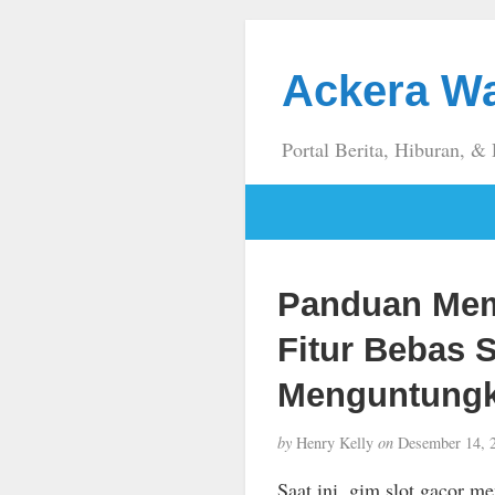
Ackera W
Portal Berita, Hiburan, &
Panduan Memi
Fitur Bebas S
Menguntung
by
Henry Kelly
on
Desember 14, 
Saat ini, gim slot gacor m