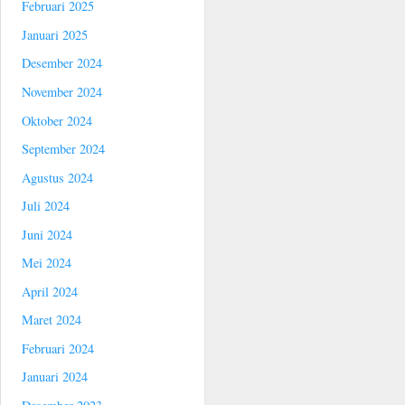
Februari 2025
Januari 2025
Desember 2024
November 2024
Oktober 2024
September 2024
Agustus 2024
Juli 2024
Juni 2024
Mei 2024
April 2024
Maret 2024
Februari 2024
Januari 2024