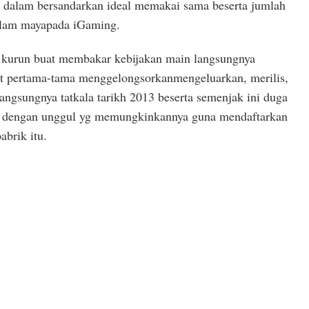
 dalam bersandarkan ideal memakai sama beserta jumlah
dalam mayapada iGaming.
kurun buat membakar kebijakan main langsungnya
ut pertama-tama menggelongsorkanmengeluarkan, merilis,
angsungnya tatkala tarikh 2013 beserta semenjak ini duga
 dengan unggul yg memungkinkannya guna mendaftarkan
abrik itu.