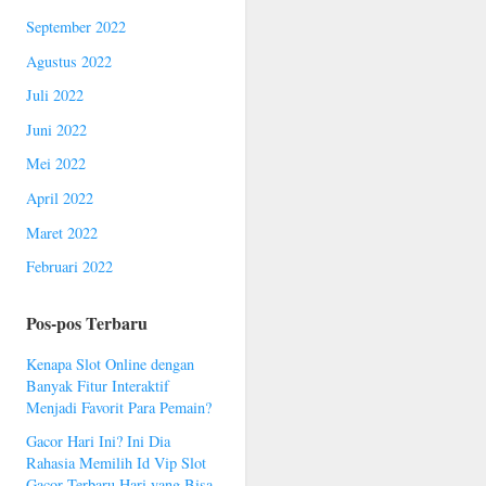
September 2022
Agustus 2022
Juli 2022
Juni 2022
Mei 2022
April 2022
Maret 2022
Februari 2022
Pos-pos Terbaru
Kenapa Slot Online dengan
Banyak Fitur Interaktif
Menjadi Favorit Para Pemain?
Gacor Hari Ini? Ini Dia
Rahasia Memilih Id Vip Slot
Gacor Terbaru Hari yang Bisa