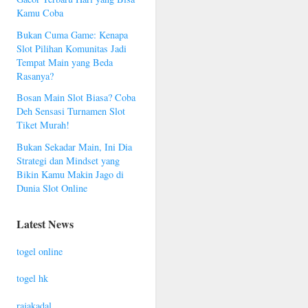
Kamu Coba
Bukan Cuma Game: Kenapa
Slot Pilihan Komunitas Jadi
Tempat Main yang Beda
Rasanya?
Bosan Main Slot Biasa? Coba
Deh Sensasi Turnamen Slot
Tiket Murah!
Bukan Sekadar Main, Ini Dia
Strategi dan Mindset yang
Bikin Kamu Makin Jago di
Dunia Slot Online
Latest News
togel online
togel hk
rajakadal