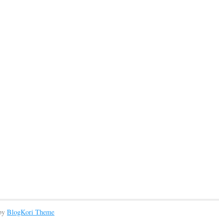
 by
BlogKori Theme