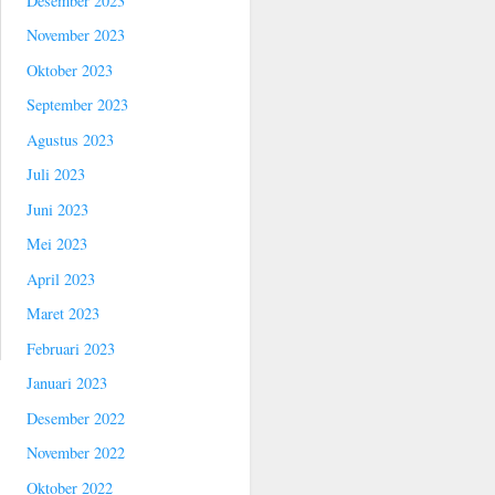
Desember 2023
November 2023
Oktober 2023
September 2023
Agustus 2023
Juli 2023
Juni 2023
Mei 2023
April 2023
Maret 2023
Februari 2023
Januari 2023
Desember 2022
November 2022
Oktober 2022