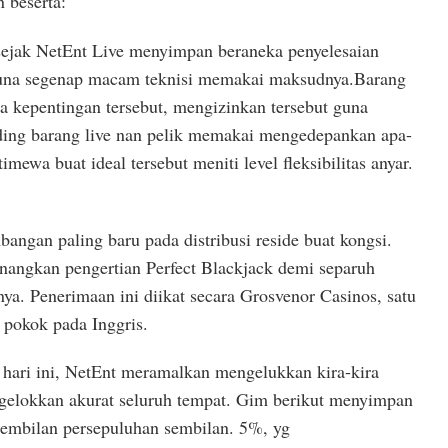
 beserta:
sejak NetEnt Live menyimpan beraneka penyelesaian
guna segenap macam teknisi memakai maksudnya.Barang
a kepentingan tersebut, mengizinkan tersebut guna
ing barang live nan pelik memakai mengedepankan apa-
mewa buat ideal tersebut meniti level fleksibilitas anyar.
ngan paling baru pada distribusi reside buat kongsi.
angkan pengertian Perfect Blackjack demi separuh
nya. Penerimaan ini diikat secara Grosvenor Casinos, satu
i pokok pada Inggris.
hari ini, NetEnt meramalkan mengelukkan kira-kira
gelokkan akurat seluruh tempat. Gim berikut menyimpan
sembilan persepuluhan sembilan. 5%, yg