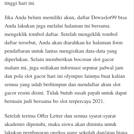
tinggi hari ini.
Jika Anda belum memiliki akun, daftar Dewaslot99 bisa
Anda lakukan juga melalui halaman ini bersama
mengeklik tombol daftar. Setelah mengeklik tombol
daftar tersebut, Anda akan diarahkan ke halaman form
pendaftaran untuk lantas mengisikan data-data yang
diperlukan. Selain memberikan bocoran slot gacor
malam ini, juga sediakan informasi seputar jadwal jam
dan pola slot gacor hari ini olympus lainnya buat kalian
semua yang udah berhimpun dan mendaftar akun slot
gacor resmi disini. Tidak butuh susah payah untuk dapat
bermain judi bersama bo slot terpercaya 2021.
Setelah terima Offer Letter dan semua syarat-syarat
akademis dipenuhi, maka siswa akan diminta untuk
lakukan pembayaran ongkos uang sekolah dan/atau biaya