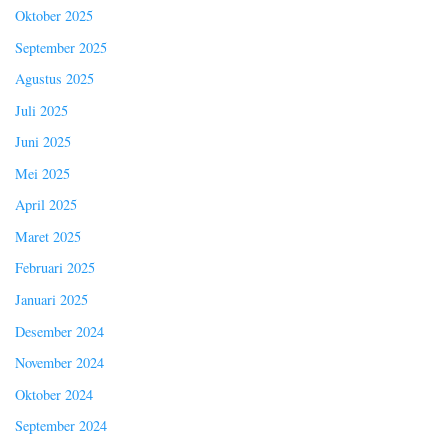
Oktober 2025
September 2025
Agustus 2025
Juli 2025
Juni 2025
Mei 2025
April 2025
Maret 2025
Februari 2025
Januari 2025
Desember 2024
November 2024
Oktober 2024
September 2024