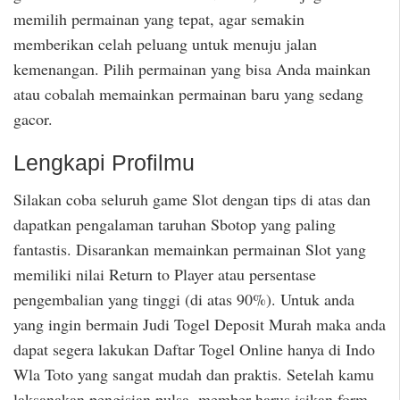
memilih permainan yang tepat, agar semakin
memberikan celah peluang untuk menuju jalan
kemenangan. Pilih permainan yang bisa Anda mainkan
atau cobalah memainkan permainan baru yang sedang
gacor.
Lengkapi Profilmu
Silakan coba seluruh game Slot dengan tips di atas dan
dapatkan pengalaman taruhan Sbotop yang paling
fantastis. Disarankan memainkan permainan Slot yang
memiliki nilai Return to Player atau persentase
pengembalian yang tinggi (di atas 90%). Untuk anda
yang ingin bermain Judi Togel Deposit Murah maka anda
dapat segera lakukan Daftar Togel Online hanya di Indo
Wla Toto yang sangat mudah dan praktis. Setelah kamu
laksanakan pengisian pulsa, member harus isikan form