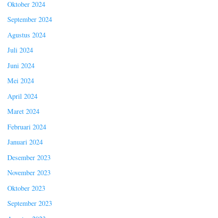
Oktober 2024
September 2024
Agustus 2024
Juli 2024
Juni 2024
Mei 2024
April 2024
Maret 2024
Februari 2024
Januari 2024
Desember 2023
November 2023
Oktober 2023
September 2023