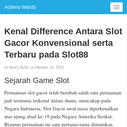
Ackera Wards
T
o
g
g
Kenal Difference Antara Slot
l
e
Gacor Konvensional serta
n
a
Terbaru pada Slot88
v
i
by
Henry Kelly
on
Oktober 24, 2024
g
a
Sejarah Game Slot
t
i
Permainan slot gacor telah berubah salah satu permainan
o
judi terutama terkenal dalam dunia, mencakup pada
n
Negara Indonesia. Slot Gacor awal masa diperkenalkan
atas ujung abad ke-19 pada Negara Amerika Serikat.
Biarpun permainan ini satu pertama-tama dimainkan