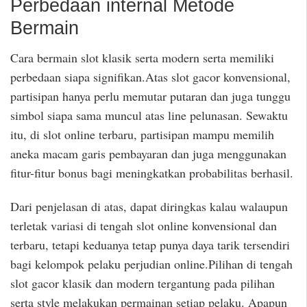
Perbedaan internal Metode
Bermain
Cara bermain slot klasik serta modern serta memiliki
perbedaan siapa signifikan.Atas slot gacor konvensional,
partisipan hanya perlu memutar putaran dan juga tunggu
simbol siapa sama muncul atas line pelunasan. Sewaktu
itu, di slot online terbaru, partisipan mampu memilih
aneka macam garis pembayaran dan juga menggunakan
fitur-fitur bonus bagi meningkatkan probabilitas berhasil.
Dari penjelasan di atas, dapat diringkas kalau walaupun
terletak variasi di tengah slot online konvensional dan
terbaru, tetapi keduanya tetap punya daya tarik tersendiri
bagi kelompok pelaku perjudian online.Pilihan di tengah
slot gacor klasik dan modern tergantung pada pilihan
serta style melakukan permainan setiap pelaku. Apapun