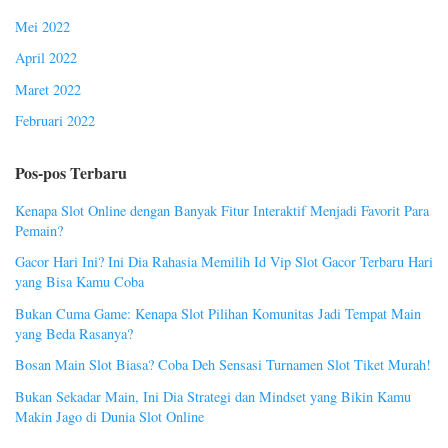
Mei 2022
April 2022
Maret 2022
Februari 2022
Pos-pos Terbaru
Kenapa Slot Online dengan Banyak Fitur Interaktif Menjadi Favorit Para
Pemain?
Gacor Hari Ini? Ini Dia Rahasia Memilih Id Vip Slot Gacor Terbaru Hari
yang Bisa Kamu Coba
Bukan Cuma Game: Kenapa Slot Pilihan Komunitas Jadi Tempat Main
yang Beda Rasanya?
Bosan Main Slot Biasa? Coba Deh Sensasi Turnamen Slot Tiket Murah!
Bukan Sekadar Main, Ini Dia Strategi dan Mindset yang Bikin Kamu
Makin Jago di Dunia Slot Online