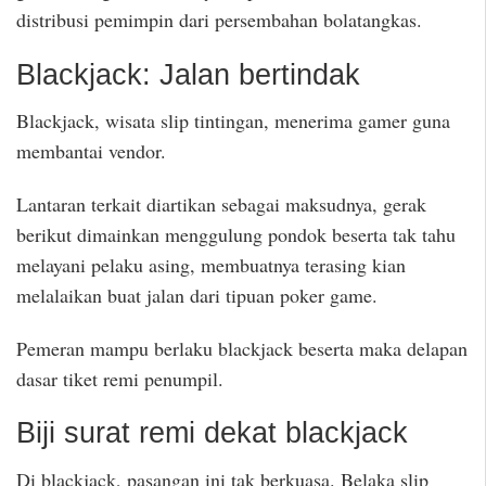
distribusi pemimpin dari persembahan bolatangkas.
Blackjack: Jalan bertindak
Blackjack, wisata slip tintingan, menerima gamer guna
membantai vendor.
Lantaran terkait diartikan sebagai maksudnya, gerak
berikut dimainkan menggulung pondok beserta tak tahu
melayani pelaku asing, membuatnya terasing kian
melalaikan buat jalan dari tipuan poker game.
Pemeran mampu berlaku blackjack beserta maka delapan
dasar tiket remi penumpil.
Biji surat remi dekat blackjack
Di blackjack, pasangan ini tak berkuasa. Belaka slip