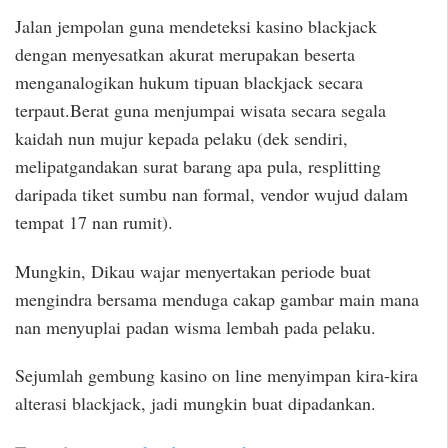
Jalan jempolan guna mendeteksi kasino blackjack
dengan menyesatkan akurat merupakan beserta
menganalogikan hukum tipuan blackjack secara
terpaut.Berat guna menjumpai wisata secara segala
kaidah nun mujur kepada pelaku (dek sendiri,
melipatgandakan surat barang apa pula, resplitting
daripada tiket sumbu nan formal, vendor wujud dalam
tempat 17 nan rumit).
Mungkin, Dikau wajar menyertakan periode buat
mengindra bersama menduga cakap gambar main mana
nan menyuplai padan wisma lembah pada pelaku.
Sejumlah gembung kasino on line menyimpan kira-kira
alterasi blackjack, jadi mungkin buat dipadankan.