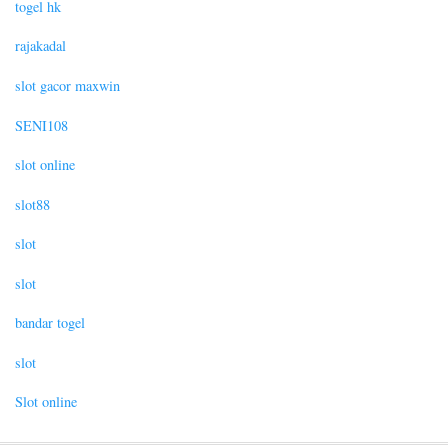
togel hk
rajakadal
slot gacor maxwin
SENI108
slot online
slot88
slot
slot
bandar togel
slot
Slot online