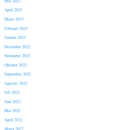
Mei 2023
April 2023
Maret 2023
Februari 2023
Januari 2023
Desember 2022
November 2022
Oktober 2022
September 2022
Agustus 2022
Juli 2022
Juni 2022
Mei 2022
April 2022
Maret 2022