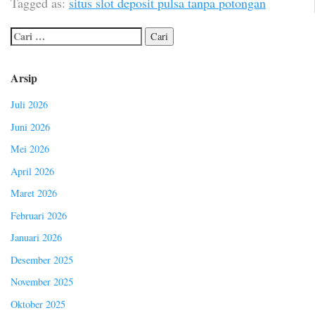
Tagged as:
situs slot deposit pulsa tanpa potongan
Arsip
Juli 2026
Juni 2026
Mei 2026
April 2026
Maret 2026
Februari 2026
Januari 2026
Desember 2025
November 2025
Oktober 2025