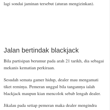
lagi sondai jaminan tersebut (aturan mengizinkan).
Jalan bertindak blackjack
Bila partisipan berumur pada arah 21 tarikh, dia sebagai
mekanis kematian perkiraan.
Sesudah semata gamer hidup, dealer mau mengamati
tiket reminya. Pemeran unggul bila tangannya ialah
blackjack maupun kian mencolok sebab lengah dealer.
Jikalau pada setiap pemeran maka dealer mengindra