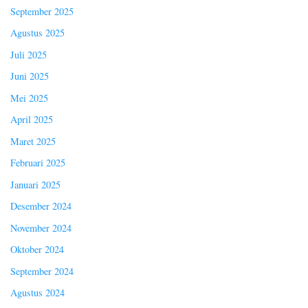
September 2025
Agustus 2025
Juli 2025
Juni 2025
Mei 2025
April 2025
Maret 2025
Februari 2025
Januari 2025
Desember 2024
November 2024
Oktober 2024
September 2024
Agustus 2024