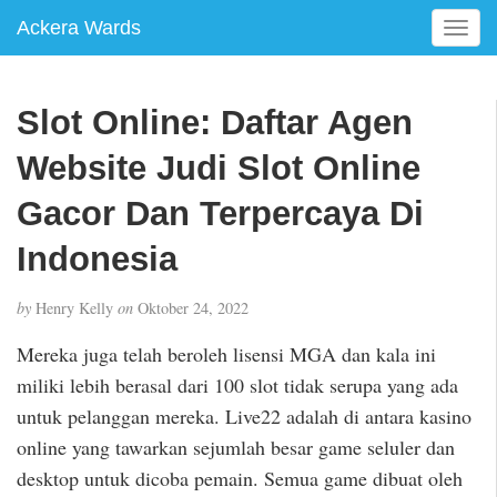
Ackera Wards
T
o
g
g
Slot Online: Daftar Agen
l
e
Website Judi Slot Online
n
a
Gacor Dan Terpercaya Di
v
Indonesia
i
g
a
by
Henry Kelly
on
Oktober 24, 2022
t
i
Mereka juga telah beroleh lisensi MGA dan kala ini
o
miliki lebih berasal dari 100 slot tidak serupa yang ada
n
untuk pelanggan mereka. Live22 adalah di antara kasino
online yang tawarkan sejumlah besar game seluler dan
desktop untuk dicoba pemain. Semua game dibuat oleh