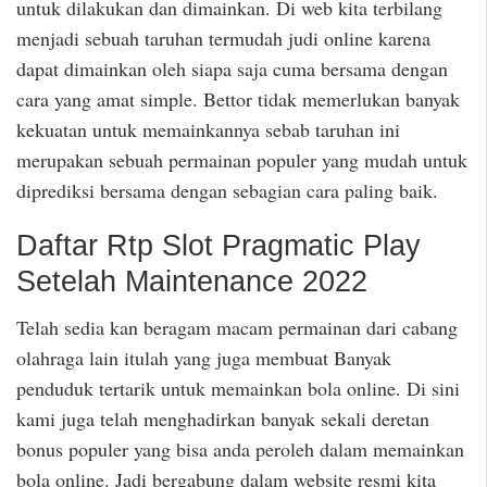
untuk dilakukan dan dimainkan. Di web kita terbilang
menjadi sebuah taruhan termudah judi online karena
dapat dimainkan oleh siapa saja cuma bersama dengan
cara yang amat simple. Bettor tidak memerlukan banyak
kekuatan untuk memainkannya sebab taruhan ini
merupakan sebuah permainan populer yang mudah untuk
diprediksi bersama dengan sebagian cara paling baik.
Daftar Rtp Slot Pragmatic Play
Setelah Maintenance 2022
Telah sedia kan beragam macam permainan dari cabang
olahraga lain itulah yang juga membuat Banyak
penduduk tertarik untuk memainkan bola online. Di sini
kami juga telah menghadirkan banyak sekali deretan
bonus populer yang bisa anda peroleh dalam memainkan
bola online. Jadi bergabung dalam website resmi kita