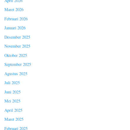
April 2026
Maret 2026
Februari 2026
Januari 2026
Desember 2025
November 2025
Oktober 2025
September 2025
Agustus 2025
Juli 2025
Juni 2025
Mei 2025
April 2025
Maret 2025
Februari 2025