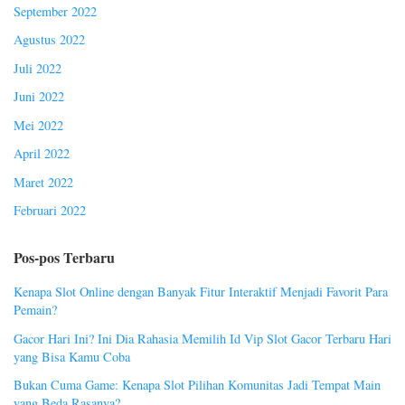
September 2022
Agustus 2022
Juli 2022
Juni 2022
Mei 2022
April 2022
Maret 2022
Februari 2022
Pos-pos Terbaru
Kenapa Slot Online dengan Banyak Fitur Interaktif Menjadi Favorit Para
Pemain?
Gacor Hari Ini? Ini Dia Rahasia Memilih Id Vip Slot Gacor Terbaru Hari
yang Bisa Kamu Coba
Bukan Cuma Game: Kenapa Slot Pilihan Komunitas Jadi Tempat Main
yang Beda Rasanya?