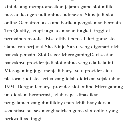
kini datang mempromosikan jajaran game slot milik
mereka ke agen judi online Indonesia. Situs judi slot
online Gamatron tak cuma berikan pengalaman bermain
Top Quality, tetapi juga keamanan tingkat tinggi di
permainan mereka. Bisa dilihat berasal dari game slot
Gamatron berjudul She Ninja Suzu, yang digemari oleh
banyak pemain. Slot Gacor MicrogamingDari sekian
banyaknya provider judi slot online yang ada kala ini,
Microgaming juga menjadi hanya satu provider atau
platform judi slot tertua yang telah didirikan sejak tahun
1994. Dengan lamanya provider slot online Microgaming
ini didalam beroperasi, telah dapat dipastikan
pengalaman yang dimilikinya pun lebih banyak dan
senantiasa sukses menghadirkan game slot online yang
berkwalitas tinggi.