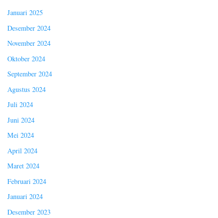
Januari 2025
Desember 2024
November 2024
Oktober 2024
September 2024
Agustus 2024
Juli 2024
Juni 2024
Mei 2024
April 2024
Maret 2024
Februari 2024
Januari 2024
Desember 2023