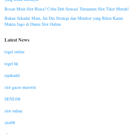
Bosan Main Slot Biasa? Coba Deh Sensasi Turnamen Slot Tiket Murah!
Bukan Sekadar Main, Ini Dia Strategi dan Mindset yang Bikin Kamu
Makin Jago di Dunia Slot Online
Latest News
togel online
togel hk
rajakadal
slot gacor maxwin
SENI108
slot online
slot88