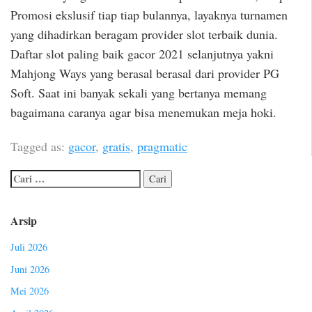
Promosi ekslusif tiap tiap bulannya, layaknya turnamen
yang dihadirkan beragam provider slot terbaik dunia.
Daftar slot paling baik gacor 2021 selanjutnya yakni
Mahjong Ways yang berasal berasal dari provider PG
Soft. Saat ini banyak sekali yang bertanya memang
bagaimana caranya agar bisa menemukan meja hoki.
Tagged as:
gacor
,
gratis
,
pragmatic
Arsip
Juli 2026
Juni 2026
Mei 2026