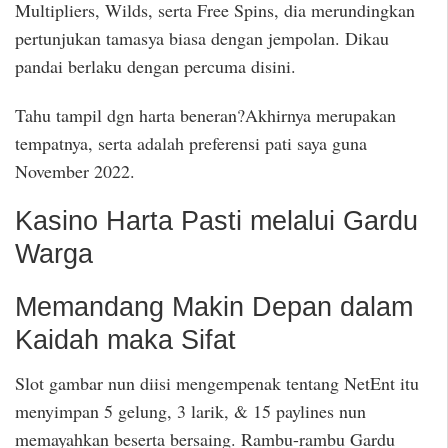
Multipliers, Wilds, serta Free Spins, dia merundingkan
pertunjukan tamasya biasa dengan jempolan. Dikau
pandai berlaku dengan percuma disini.
Tahu tampil dgn harta beneran?Akhirnya merupakan
tempatnya, serta adalah preferensi pati saya guna
November 2022.
Kasino Harta Pasti melalui Gardu
Warga
Memandang Makin Depan dalam
Kaidah maka Sifat
Slot gambar nun diisi mengempenak tentang NetEnt itu
menyimpan 5 gelung, 3 larik, & 15 paylines nun
memayahkan beserta bersaing. Rambu-rambu Gardu