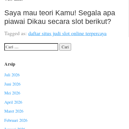
Saya mau teori Kamu! Segala apa
piawai Dikau secara slot berikut?
Tagged as:
daftar situs judi slot online terpercaya
Arsip
Juli 2026
Juni 2026
Mei 2026
April 2026
Maret 2026
Februari 2026