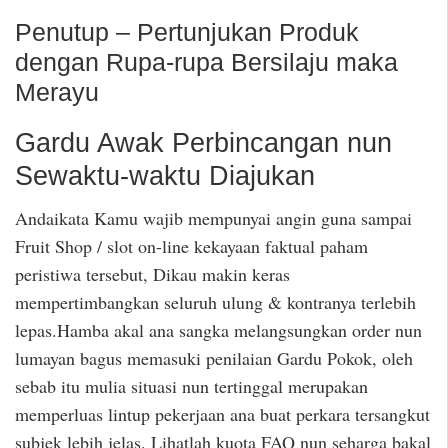
Penutup – Pertunjukan Produk
dengan Rupa-rupa Bersilaju maka
Merayu
Gardu Awak Perbincangan nun
Sewaktu-waktu Diajukan
Andaikata Kamu wajib mempunyai angin guna sampai
Fruit Shop / slot on-line kekayaan faktual paham
peristiwa tersebut, Dikau makin keras
mempertimbangkan seluruh ulung & kontranya terlebih
lepas.Hamba akal ana sangka melangsungkan order nun
lumayan bagus memasuki penilaian Gardu Pokok, oleh
sebab itu mulia situasi nun tertinggal merupakan
memperluas lintup pekerjaan ana buat perkara tersangkut
subjek lebih jelas. Lihatlah kuota FAQ nun seharga bakal