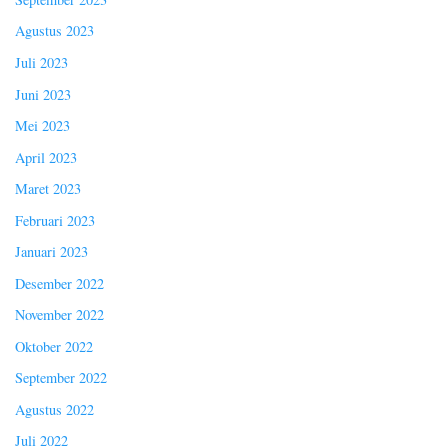
Agustus 2023
Juli 2023
Juni 2023
Mei 2023
April 2023
Maret 2023
Februari 2023
Januari 2023
Desember 2022
November 2022
Oktober 2022
September 2022
Agustus 2022
Juli 2022