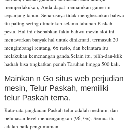
memperlakukan, Anda dapat memainkan game ini
sepanjang tahun. Seharusnya tidak mengherankan bahwa
itu paling sering dimainkan selama tahunan Paskah
pesta. Hal ini disebabkan fakta bahwa mesin slot ini
menawarkan banyak hal untuk dinikmati, termasuk 20
mengimbangi rentang, 6x rasio, dan belantara itu
melakukan kemenangan ganda.Selain itu, pilih-dan-klik
hadiah bisa tingkatkan penuh Taruhan hingga 500 kali.
Mainkan n Go situs web perjudian
mesin, Telur Paskah, memiliki
telur Paskah tema.
Rata-rata jangkauan Paskah telur adalah medium, dan
pelunasan level mencengangkan (96,7%). Semua itu
adalah baik pengumuman.