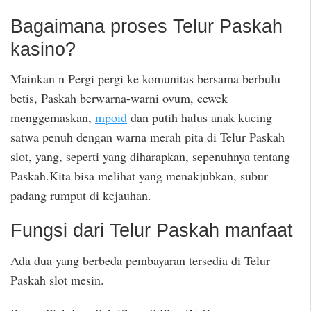
Bagaimana proses Telur Paskah
kasino?
Mainkan n Pergi pergi ke komunitas bersama berbulu
betis, Paskah berwarna-warni ovum, cewek
menggemaskan,
mpoid
dan putih halus anak kucing
satwa penuh dengan warna merah pita di Telur Paskah
slot, yang, seperti yang diharapkan, sepenuhnya tentang
Paskah.Kita bisa melihat yang menakjubkan, subur
padang rumput di kejauhan.
Fungsi dari Telur Paskah manfaat
Ada dua yang berbeda pembayaran tersedia di Telur
Paskah slot mesin.