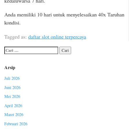
kedaluwarsa 7 hari.
Anda memiliki 10 hari untuk menyelesaikan 40x Taruhan
kondisi.
Tagged as:
daftar slot online terpercaya
Arsip
Juli 2026
Juni 2026
Mei 2026
April 2026
Maret 2026
Februari 2026