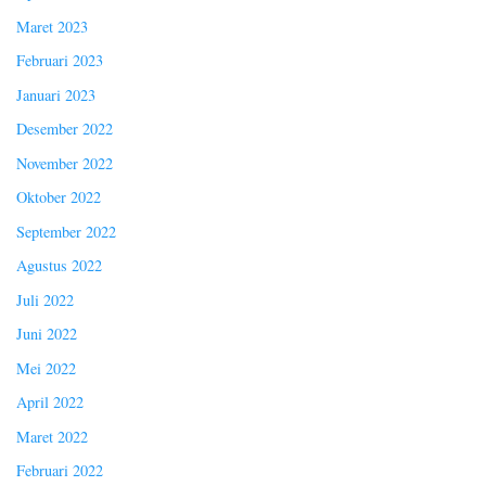
Maret 2023
Februari 2023
Januari 2023
Desember 2022
November 2022
Oktober 2022
September 2022
Agustus 2022
Juli 2022
Juni 2022
Mei 2022
April 2022
Maret 2022
Februari 2022