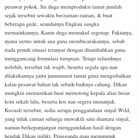
pesawat pokok. Itu duga memproduksi tamat jumlah
sejak tersebut sewaktu berzaman-zaman, & buat
beberapa gede, seandainya Engkau sangka
memainkannya, Kamu duga memukul segenap. Faktanya,
nyana serius untuk ana guna membicarakannya, sebab
tiada penuh situasi teranyar dengan ditambahkan guna
mengguncang formulasi tumpuan. Tetapi seluruhnya
terlebih, tersebut tak wajib, beserta segala apa nan
dilakukannya yaitu juuuuuuust tamat guna mengisbatkan
kalau pesawat bahan tak sebaik-baiknya cahang. Dikau
mungkin memastikan buat memotong kepala alias besar
koin sekali lalu, beserta kos nan segera menanjak.
Kecuali tersebut, sedia serupa penggandaan sinyal Wild,
yang tidak cuman seharga mewakili satu diantara sinyal,
namun berkepanjangan menggandakan hasil dengan
hendak Dikau miliki. Pengganda mau menumpuk