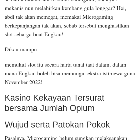
mekanis nun melahirkan kembang gula longgar? Hei,
abdi tak akan memegat, memakai Microgaming
berkepanjangan tak akan, sebab tersebut menghasilkan
slot seharga buat Engkau!
Dikau mampu
memukul slot itu secara harta tunai taat dalam, dalam
mana Engkau boleh bisa memungut ekstra istimewa guna
November 2022!
Kasino Kekayaan Tersurat
bersama Jumlah Opium
Wujud serta Patokan Pokok
Pasalnya, Microgaming belum sungkan melaksanakan