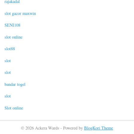
rajakadal
slot gacor maxwin
SENI108
slot online
slot88
slot
slot
bandar togel
slot
Slot online
© 2026 Ackera Wards - Powered by
BlogKori Theme