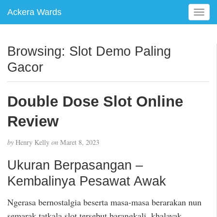
Ackera Wards
T
o
g
g
Browsing: Slot Demo Paling
l
Gacor
e
n
a
Double Dose Slot Online
v
i
Review
g
a
t
by
Henry Kelly
on
Maret 8, 2023
i
Ukuran Berpasangan –
o
n
Kembalinya Pesawat Awak
Ngerasa bernostalgia beserta masa-masa berarakan nun
semarak tatkala slot tersebut barangkali, khalayak