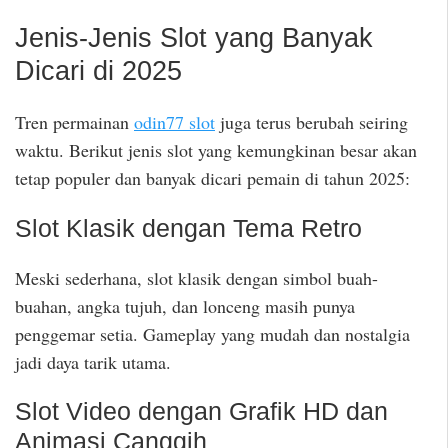
Jenis-Jenis Slot yang Banyak
Dicari di 2025
Tren permainan
odin77 slot
juga terus berubah seiring
waktu. Berikut jenis slot yang kemungkinan besar akan
tetap populer dan banyak dicari pemain di tahun 2025:
Slot Klasik dengan Tema Retro
Meski sederhana, slot klasik dengan simbol buah-
buahan, angka tujuh, dan lonceng masih punya
penggemar setia. Gameplay yang mudah dan nostalgia
jadi daya tarik utama.
Slot Video dengan Grafik HD dan
Animasi Canggih