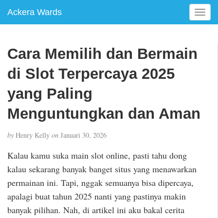
Ackera Wards
T
o
g
g
Cara Memilih dan Bermain
l
e
di Slot Terpercaya 2025
n
a
yang Paling
v
Menguntungkan dan Aman
i
g
a
by
Henry Kelly
on
Januari 30, 2026
t
i
Kalau kamu suka main slot online, pasti tahu dong
o
kalau sekarang banyak banget situs yang menawarkan
n
permainan ini. Tapi, nggak semuanya bisa dipercaya,
apalagi buat tahun 2025 nanti yang pastinya makin
banyak pilihan. Nah, di artikel ini aku bakal cerita