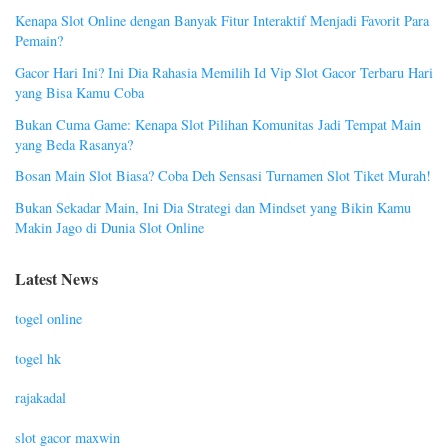
Kenapa Slot Online dengan Banyak Fitur Interaktif Menjadi Favorit Para
Pemain?
Gacor Hari Ini? Ini Dia Rahasia Memilih Id Vip Slot Gacor Terbaru Hari
yang Bisa Kamu Coba
Bukan Cuma Game: Kenapa Slot Pilihan Komunitas Jadi Tempat Main
yang Beda Rasanya?
Bosan Main Slot Biasa? Coba Deh Sensasi Turnamen Slot Tiket Murah!
Bukan Sekadar Main, Ini Dia Strategi dan Mindset yang Bikin Kamu
Makin Jago di Dunia Slot Online
Latest News
togel online
togel hk
rajakadal
slot gacor maxwin