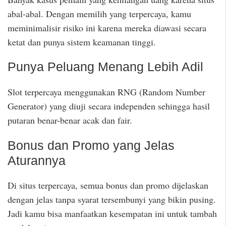
abal-abal. Dengan memilih yang terpercaya, kamu
meminimalisir risiko ini karena mereka diawasi secara
ketat dan punya sistem keamanan tinggi.
Punya Peluang Menang Lebih Adil
Slot terpercaya menggunakan RNG (Random Number
Generator) yang diuji secara independen sehingga hasil
putaran benar-benar acak dan fair.
Bonus dan Promo yang Jelas
Aturannya
Di situs terpercaya, semua bonus dan promo dijelaskan
dengan jelas tanpa syarat tersembunyi yang bikin pusing.
Jadi kamu bisa manfaatkan kesempatan ini untuk tambah