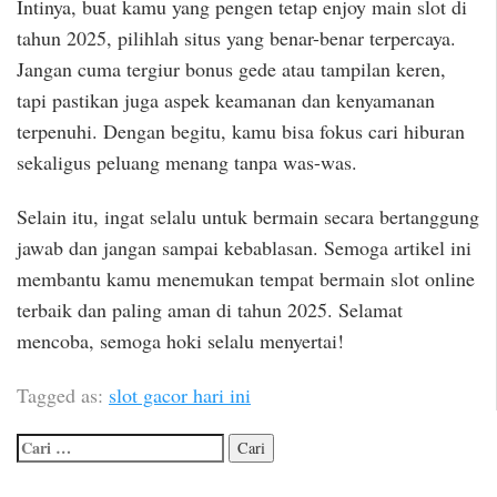
Intinya, buat kamu yang pengen tetap enjoy main slot di
tahun 2025, pilihlah situs yang benar-benar terpercaya.
Jangan cuma tergiur bonus gede atau tampilan keren,
tapi pastikan juga aspek keamanan dan kenyamanan
terpenuhi. Dengan begitu, kamu bisa fokus cari hiburan
sekaligus peluang menang tanpa was-was.
Selain itu, ingat selalu untuk bermain secara bertanggung
jawab dan jangan sampai kebablasan. Semoga artikel ini
membantu kamu menemukan tempat bermain slot online
terbaik dan paling aman di tahun 2025. Selamat
mencoba, semoga hoki selalu menyertai!
Tagged as:
slot gacor hari ini