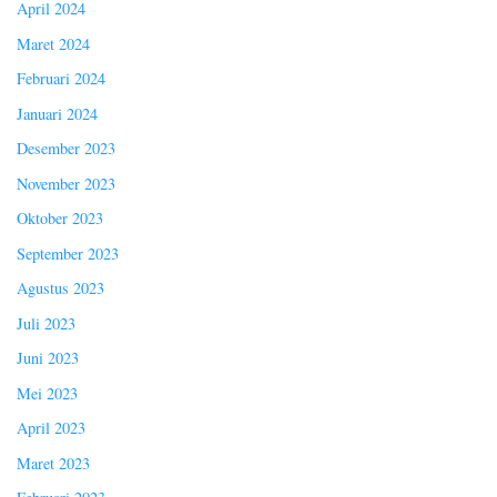
April 2024
Maret 2024
Februari 2024
Januari 2024
Desember 2023
November 2023
Oktober 2023
September 2023
Agustus 2023
Juli 2023
Juni 2023
Mei 2023
April 2023
Maret 2023