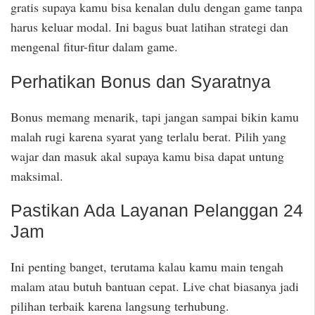
gratis supaya kamu bisa kenalan dulu dengan game tanpa
harus keluar modal. Ini bagus buat latihan strategi dan
mengenal fitur-fitur dalam game.
Perhatikan Bonus dan Syaratnya
Bonus memang menarik, tapi jangan sampai bikin kamu
malah rugi karena syarat yang terlalu berat. Pilih yang
wajar dan masuk akal supaya kamu bisa dapat untung
maksimal.
Pastikan Ada Layanan Pelanggan 24
Jam
Ini penting banget, terutama kalau kamu main tengah
malam atau butuh bantuan cepat. Live chat biasanya jadi
pilihan terbaik karena langsung terhubung.