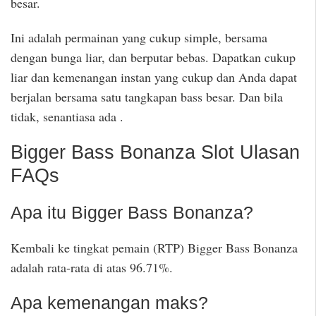
besar.
Ini adalah permainan yang cukup simple, bersama
dengan bunga liar, dan berputar bebas. Dapatkan cukup
liar dan kemenangan instan yang cukup dan Anda dapat
berjalan bersama satu tangkapan bass besar. Dan bila
tidak, senantiasa ada .
Bigger Bass Bonanza Slot Ulasan
FAQs
Apa itu Bigger Bass Bonanza?
Kembali ke tingkat pemain (RTP) Bigger Bass Bonanza
adalah rata-rata di atas 96.71%.
Apa kemenangan maks?