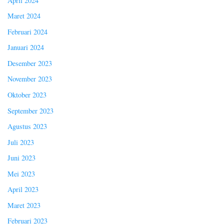
April 2024
Maret 2024
Februari 2024
Januari 2024
Desember 2023
November 2023
Oktober 2023
September 2023
Agustus 2023
Juli 2023
Juni 2023
Mei 2023
April 2023
Maret 2023
Februari 2023