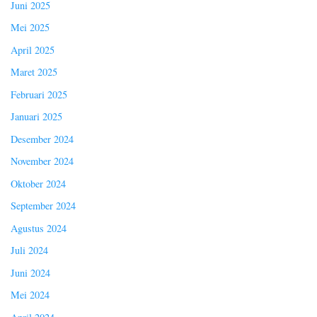
Juni 2025
Mei 2025
April 2025
Maret 2025
Februari 2025
Januari 2025
Desember 2024
November 2024
Oktober 2024
September 2024
Agustus 2024
Juli 2024
Juni 2024
Mei 2024