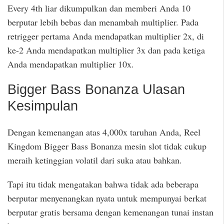
Every 4th liar dikumpulkan dan memberi Anda 10
berputar lebih bebas dan menambah multiplier. Pada
retrigger pertama Anda mendapatkan multiplier 2x, di
ke-2 Anda mendapatkan multiplier 3x dan pada ketiga
Anda mendapatkan multiplier 10x.
Bigger Bass Bonanza Ulasan
Kesimpulan
Dengan kemenangan atas 4,000x taruhan Anda, Reel
Kingdom Bigger Bass Bonanza mesin slot tidak cukup
meraih ketinggian volatil dari suka atau bahkan.
Tapi itu tidak mengatakan bahwa tidak ada beberapa
berputar menyenangkan nyata untuk mempunyai berkat
berputar gratis bersama dengan kemenangan tunai instan