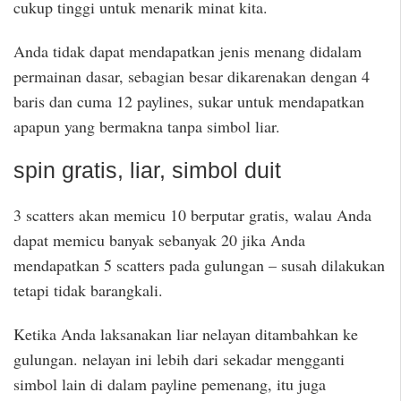
cukup tinggi untuk menarik minat kita.
Anda tidak dapat mendapatkan jenis menang didalam
permainan dasar, sebagian besar dikarenakan dengan 4
baris dan cuma 12 paylines, sukar untuk mendapatkan
apapun yang bermakna tanpa simbol liar.
spin gratis, liar, simbol duit
3 scatters akan memicu 10 berputar gratis, walau Anda
dapat memicu banyak sebanyak 20 jika Anda
mendapatkan 5 scatters pada gulungan – susah dilakukan
tetapi tidak barangkali.
Ketika Anda laksanakan liar nelayan ditambahkan ke
gulungan. nelayan ini lebih dari sekadar mengganti
simbol lain di dalam payline pemenang, itu juga