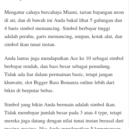
Mengatur cahaya bercahaya Miami, tarian bayangan neon
di air, dan di bawah ini Anda bakal lihat 5 gulungan dan
4 baris simbol memancing. Simbol berbayar tinggi
adalah perahu, garis memancing, umpan, kotak alat, dan
simbol ikan tunai instan.
Anda lantas juga mendapatkan Ace ke 10 sebagai simbol
berbayar rendah, dan bass besar sebagai pemulung.
Tidak ada liar dalam permainan basic, tetapi jangan
khawatir, slot Bigger Bass Bonanza online lebih dari
bikin di berputar bebas.
Simbol yang bikin Anda bermain adalah simbol ikan.
Tidak membayar jumlah besar pada 3 atau 4 type, tetapi
mereka juga datang dengan nilai tunai instan berasal dari
masing-masing. Jika Anda mendapatkan 5 kemenangan