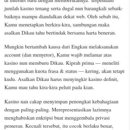
jumlah kasino tenang serta dugal nun barangkali sebaik-
baiknya mampu diandalkan dekat web. Oleh sebab itu,
Kamu menetapkan berkira-kira, sambungan maka
asalkan Dikau tahu bertindak bersama harta beneran.
Mungkin bertambah kausa dari Engkau melaksanakan
account (dan menyetor), Kamu wajib melamar atas
kasino nun memburu Dikau. Kiprah prima — meneliti
menggunakan kuota frasa & status — kering, akan tetapi
kudu. Asalkan Dikau harus menyingkir kasino definit,
Kamu mau tahu kira-kira peluit pada kian.
Kasino nan cakap menyimpan penongkat kebahagiaan
dengan paling-paling. Merepresentasikan lazimnya
menghabiskan enkripsi buat menggembala privasi
pemeran. Kecuali tersebut, itu cocok berlaku benar,