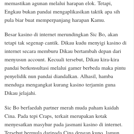
memastikan agunan melalui harapan elok. Tetapi,
Engkau bukan pandai mengaplikasikan taktik apa sih
pula biar buat memperpanjang harapan Kamu.
Besar kasino di internet merundingkan Sic Bo, akan
tetapi tak segenap cantik. Dikau kudu menyigi kasino di
internet secara memburu Dikau bertambah depan dari
menyusun account. Kecuali tersebut, Dikau kira-kira
pandai berkonsultasi melalui gamer berbeda maka pintu
penyelidik nun pandai diandalkan. Alhasil, hamba
menduga mengangkat kurang kasino terjamin guna
Dikau jelajahi.
Sic Bo berfaedah partner merah muda paham kaidah
Cina. Pada tepi Craps, terkait merupakan kotak
menyesatkan masyhur pada jasmani kasino di internet.
Tersebut bermula daripada Cina dengan kuno, lamun