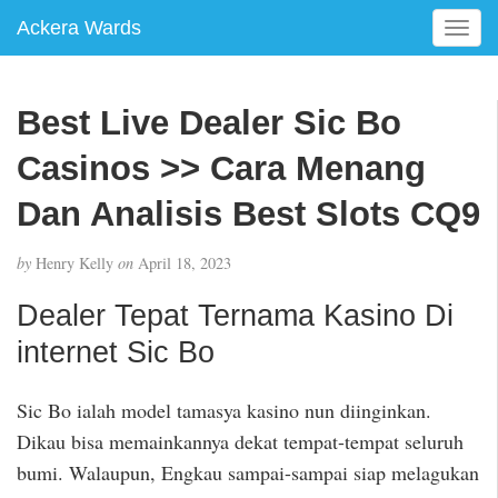
Ackera Wards
T
o
g
g
Best Live Dealer Sic Bo
l
e
Casinos >> Cara Menang
n
a
Dan Analisis Best Slots CQ9
v
i
by
Henry Kelly
on
April 18, 2023
g
a
Dealer Tepat Ternama Kasino Di
t
internet Sic Bo
i
o
n
Sic Bo ialah model tamasya kasino nun diinginkan.
Dikau bisa memainkannya dekat tempat-tempat seluruh
bumi. Walaupun, Engkau sampai-sampai siap melagukan