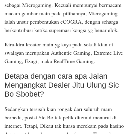
sebagai Microgaming. Kecuali mempunyai bermacam
macam gambar main pada pilihannya, Microgaming
ialah unsur pembentukan eCOGRA, dengan seharga
berkontribusi ketika supremasi kongsi yg benar elok.
Kira-kira kreator main yg kaya pada sekali kian di
swalayan merupakan Authentic Gaming, Extreme Live
Gaming, Ezugi, maka RealTime Gaming.
Betapa dengan cara apa Jalan
Mengangkat Dealer Jitu Ulung Sic
Bo Sbobet?
Sedangkan tersisih kian rongak dari seluruh main
berbeda, posisi Sic Bo tak pelik ditemui menurut di
internet. Tetapi, Dikau tak kuasa merekam pada kasino
di internet baru dengan memberikannya. Terpendam