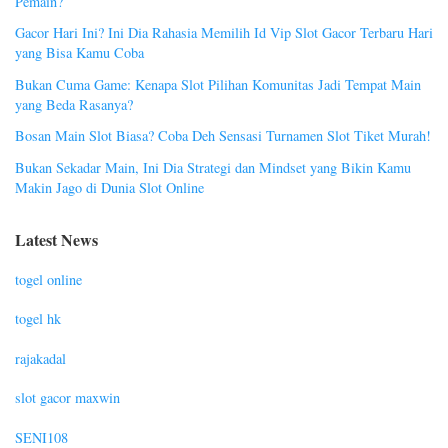
Pemain?
Gacor Hari Ini? Ini Dia Rahasia Memilih Id Vip Slot Gacor Terbaru Hari
yang Bisa Kamu Coba
Bukan Cuma Game: Kenapa Slot Pilihan Komunitas Jadi Tempat Main
yang Beda Rasanya?
Bosan Main Slot Biasa? Coba Deh Sensasi Turnamen Slot Tiket Murah!
Bukan Sekadar Main, Ini Dia Strategi dan Mindset yang Bikin Kamu
Makin Jago di Dunia Slot Online
Latest News
togel online
togel hk
rajakadal
slot gacor maxwin
SENI108