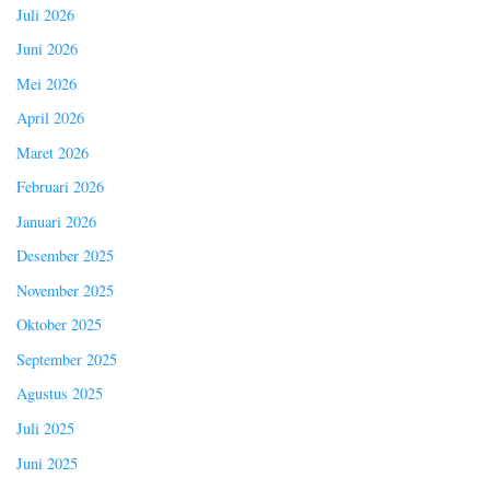
Juli 2026
Juni 2026
Mei 2026
April 2026
Maret 2026
Februari 2026
Januari 2026
Desember 2025
November 2025
Oktober 2025
September 2025
Agustus 2025
Juli 2025
Juni 2025