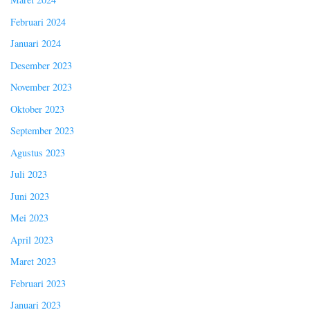
Februari 2024
Januari 2024
Desember 2023
November 2023
Oktober 2023
September 2023
Agustus 2023
Juli 2023
Juni 2023
Mei 2023
April 2023
Maret 2023
Februari 2023
Januari 2023