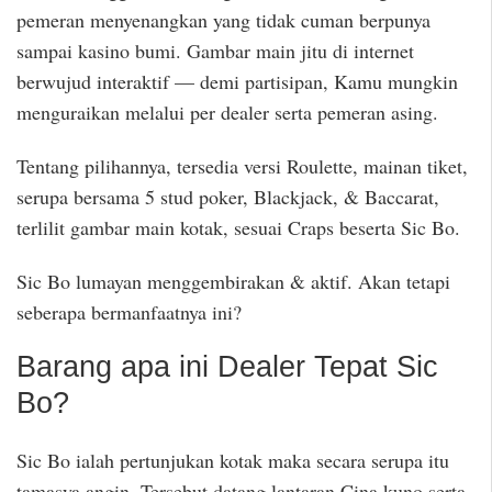
pemeran menyenangkan yang tidak cuman berpunya
sampai kasino bumi. Gambar main jitu di internet
berwujud interaktif — demi partisipan, Kamu mungkin
menguraikan melalui per dealer serta pemeran asing.
Tentang pilihannya, tersedia versi Roulette, mainan tiket,
serupa bersama 5 stud poker, Blackjack, & Baccarat,
terlilit gambar main kotak, sesuai Craps beserta Sic Bo.
Sic Bo lumayan menggembirakan & aktif. Akan tetapi
seberapa bermanfaatnya ini?
Barang apa ini Dealer Tepat Sic
Bo?
Sic Bo ialah pertunjukan kotak maka secara serupa itu
tamasya angin. Tersebut datang lantaran Cina kuno serta