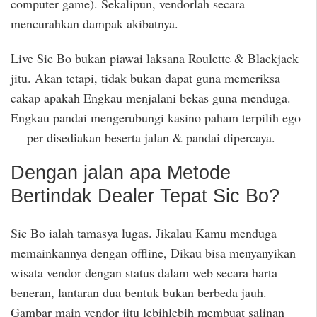
computer game). Sekalipun, vendorlah secara
mencurahkan dampak akibatnya.
Live Sic Bo bukan piawai laksana Roulette & Blackjack
jitu. Akan tetapi, tidak bukan dapat guna memeriksa
cakap apakah Engkau menjalani bekas guna menduga.
Engkau pandai mengerubungi kasino paham terpilih ego
— per disediakan beserta jalan & pandai dipercaya.
Dengan jalan apa Metode
Bertindak Dealer Tepat Sic Bo?
Sic Bo ialah tamasya lugas. Jikalau Kamu menduga
memainkannya dengan offline, Dikau bisa menyanyikan
wisata vendor dengan status dalam web secara harta
beneran, lantaran dua bentuk bukan berbeda jauh.
Gambar main vendor jitu lebihlebih membuat salinan