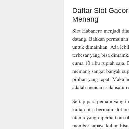
Daftar Slot Gaco
Menang
Slot Habanero menjadi dia
datang. Bahkan permainan 
untuk dimainkan. Ada lebih
terbesar yang bisa dimaink
cuma 10 ribu rupiah saja. D
memang sangat banyak supa
pilihan yang tepat. Maka be
adalah mencari salahsatu r
Setiap para pemain yang in
kalian bisa bermain slot on
utama уаng diperhatikan о
member supaya kаlіаn bisa