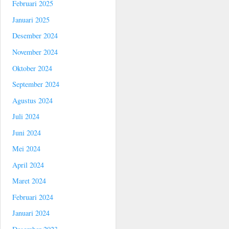
Februari 2025
Januari 2025
Desember 2024
November 2024
Oktober 2024
September 2024
Agustus 2024
Juli 2024
Juni 2024
Mei 2024
April 2024
Maret 2024
Februari 2024
Januari 2024