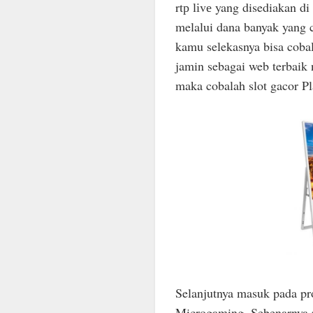
rtр lіvе yang disediakan di
melalui dana banyak yang c
kamu selekasnya bisa cobal
jamin sebagai web terbaik 
maka cobalah slot gacor Pl
Selanjutnya masuk pada prov
Microgaming. Sebenarnya pl