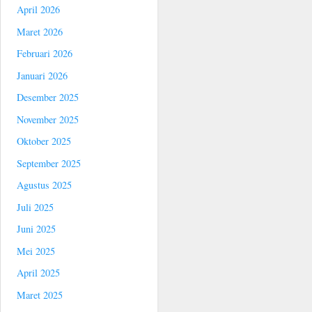
April 2026
Maret 2026
Februari 2026
Januari 2026
Desember 2025
November 2025
Oktober 2025
September 2025
Agustus 2025
Juli 2025
Juni 2025
Mei 2025
April 2025
Maret 2025