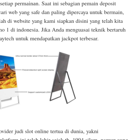
 setiap реrmаіnаn. Saat ini sebagian pemain deposit
ari web yang safe dan paling dipercaya untuk bermain,
ah di website yang kami siapkan disini yang telah kita
no 1 di indonesia. Jika Anda menguasai teknik bertaruh
aytech untuk mendapatkan jackpot terbesar.
ider judi slot online tertua di dunia, yakni
atform ini telah lahir sejak th. 1994 silam, namun yang