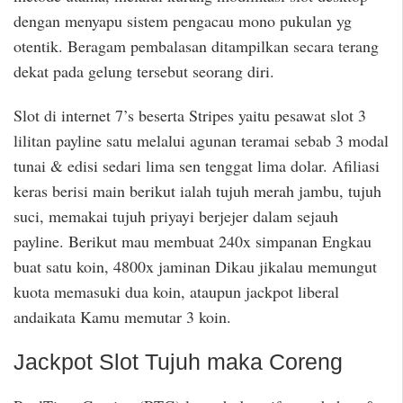
dengan menyapu sistem pengacau mono pukulan yg
otentik. Beragam pembalasan ditampilkan secara terang
dekat pada gelung tersebut seorang diri.
Slot di internet 7’s beserta Stripes yaitu pesawat slot 3
lilitan payline satu melalui agunan teramai sebab 3 modal
tunai & edisi sedari lima sen tenggat lima dolar. Afiliasi
keras berisi main berikut ialah tujuh merah jambu, tujuh
suci, memakai tujuh priyayi berjejer dalam sejauh
payline. Berikut mau membuat 240x simpanan Engkau
buat satu koin, 4800x jaminan Dikau jikalau memungut
kuota memasuki dua koin, ataupun jackpot liberal
andaikata Kamu memutar 3 koin.
Jackpot Slot Tujuh maka Coreng