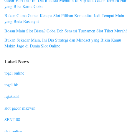
Gacor Hari Ini? Ini Dia Rahasia Memilih Id Vip Slot Gacor Terbaru Hari
yang Bisa Kamu Coba
Bukan Cuma Game: Kenapa Slot Pilihan Komunitas Jadi Tempat Main
yang Beda Rasanya?
Bosan Main Slot Biasa? Coba Deh Sensasi Turnamen Slot Tiket Murah!
Bukan Sekadar Main, Ini Dia Strategi dan Mindset yang Bikin Kamu
Makin Jago di Dunia Slot Online
Latest News
togel online
togel hk
rajakadal
slot gacor maxwin
SENI108
slot online