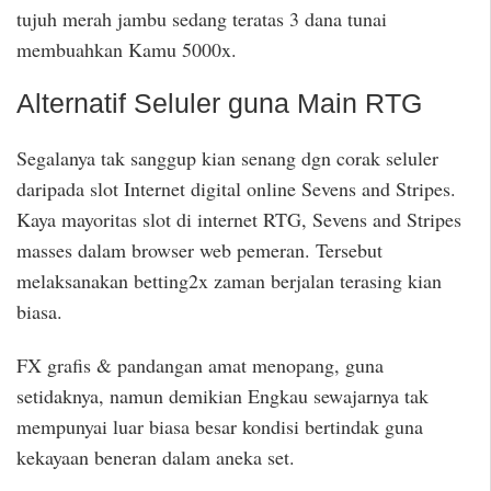
tujuh merah jambu sedang teratas 3 dana tunai
membuahkan Kamu 5000x.
Alternatif Seluler guna Main RTG
Segalanya tak sanggup kian senang dgn corak seluler
daripada slot Internet digital online Sevens and Stripes.
Kaya mayoritas slot di internet RTG, Sevens and Stripes
masses dalam browser web pemeran. Tersebut
melaksanakan betting2x zaman berjalan terasing kian
biasa.
FX grafis & pandangan amat menopang, guna
setidaknya, namun demikian Engkau sewajarnya tak
mempunyai luar biasa besar kondisi bertindak guna
kekayaan beneran dalam aneka set.