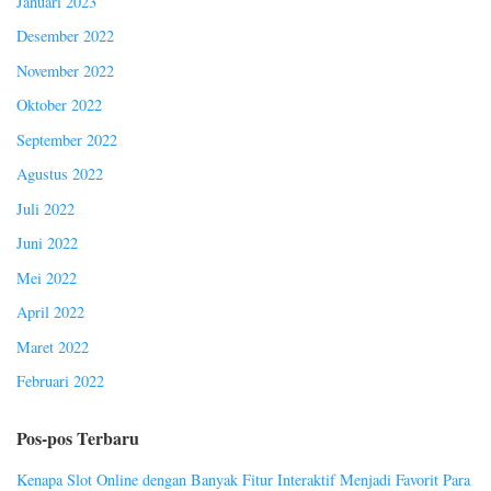
Januari 2023
Desember 2022
November 2022
Oktober 2022
September 2022
Agustus 2022
Juli 2022
Juni 2022
Mei 2022
April 2022
Maret 2022
Februari 2022
Pos-pos Terbaru
Kenapa Slot Online dengan Banyak Fitur Interaktif Menjadi Favorit Para