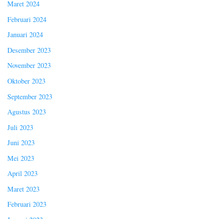
Maret 2024
Februari 2024
Januari 2024
Desember 2023
November 2023
Oktober 2023
September 2023
Agustus 2023
Juli 2023
Juni 2023
Mei 2023
April 2023
Maret 2023
Februari 2023