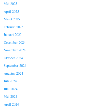
Mei 2025
April 2025
Maret 2025
Februari 2025
Januari 2025
Desember 2024
November 2024
Oktober 2024
September 2024
Agustus 2024
Juli 2024
Juni 2024
Mei 2024
April 2024