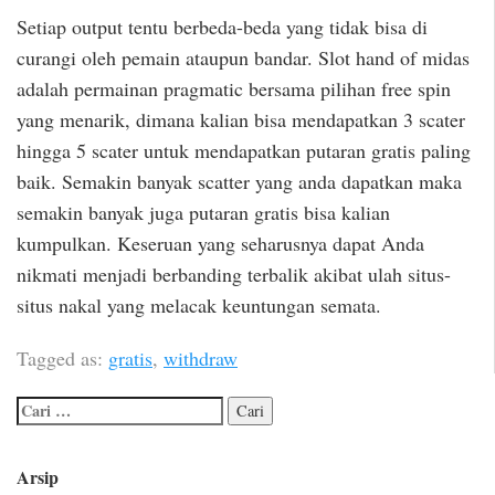
Setiap output tentu berbeda-beda yang tidak bisa di
curangi oleh pemain ataupun bandar. Slot hand of midas
adalah permainan pragmatic bersama pilihan free spin
yang menarik, dimana kalian bisa mendapatkan 3 scater
hingga 5 scater untuk mendapatkan putaran gratis paling
baik. Semakin banyak scatter yang anda dapatkan maka
semakin banyak juga putaran gratis bisa kalian
kumpulkan. Keseruan yang seharusnya dapat Anda
nikmati menjadi berbanding terbalik akibat ulah situs-
situs nakal yang melacak keuntungan semata.
Tagged as:
gratis
,
withdraw
Arsip