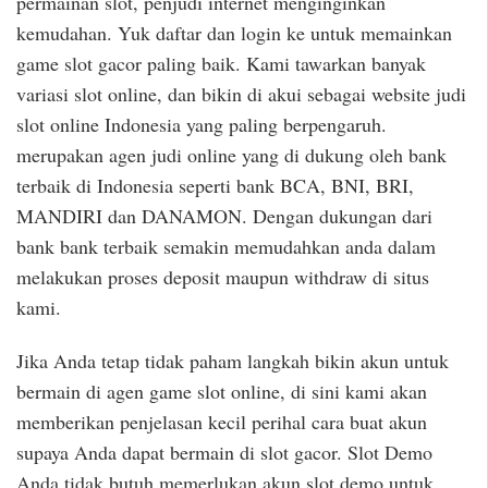
permainan slot, penjudi internet menginginkan
kemudahan. Yuk daftar dan login ke untuk memainkan
game slot gacor paling baik. Kami tawarkan banyak
variasi slot online, dan bikin di akui sebagai website judi
slot online Indonesia yang paling berpengaruh.
merupakan agen judi online yang di dukung oleh bank
terbaik di Indonesia seperti bank BCA, BNI, BRI,
MANDIRI dan DANAMON. Dengan dukungan dari
bank bank terbaik semakin memudahkan anda dalam
melakukan proses deposit maupun withdraw di situs
kami.
Jika Anda tetap tidak paham langkah bikin akun untuk
bermain di agen game slot online, di sini kami akan
memberikan penjelasan kecil perihal cara buat akun
supaya Anda dapat bermain di slot gacor. Slot Demo
Anda tidak butuh memerlukan akun slot demo untuk