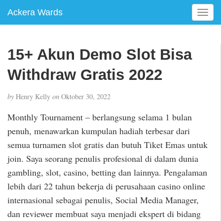
Ackera Wards
T
o
g
g
15+ Akun Demo Slot Bisa
l
e
Withdraw Gratis 2022
n
a
by
Henry Kelly
on
Oktober 30, 2022
v
i
Monthly Tournament – berlangsung selama 1 bulan
g
penuh, menawarkan kumpulan hadiah terbesar dari
a
semua turnamen slot gratis dan butuh Tiket Emas untuk
t
i
join. Saya seorang penulis profesional di dalam dunia
o
gambling, slot, casino, betting dan lainnya. Pengalaman
n
lebih dari 22 tahun bekerja di perusahaan casino online
internasional sebagai penulis, Social Media Manager,
dan reviewer membuat saya menjadi ekspert di bidang