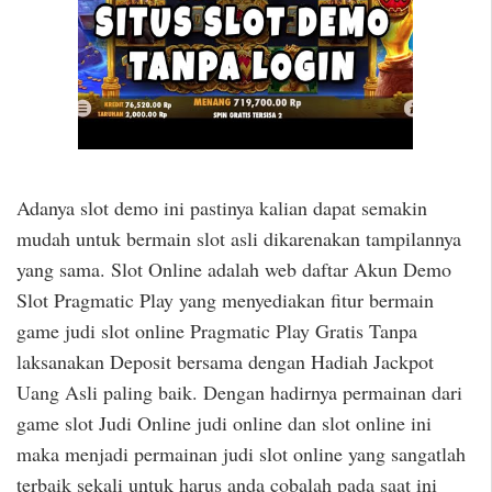
Adanya slot demo ini pastinya kalian dapat semakin
mudah untuk bermain slot asli dikarenakan tampilannya
yang sama. Slot Online adalah web daftar Akun Demo
Slot Pragmatic Play yang menyediakan fitur bermain
game judi slot online Pragmatic Play Gratis Tanpa
laksanakan Deposit bersama dengan Hadiah Jackpot
Uang Asli paling baik. Dengan hadirnya permainan dari
game slot Judi Online judi online dan slot online ini
maka menjadi permainan judi slot online yang sangatlah
terbaik sekali untuk harus anda cobalah pada saat ini