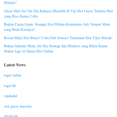
Pemain?
Gacor Hari Ini? Ini Dia Rahasia Memilih Id Vip Slot Gacor Terbaru Hari
yang Bisa Kamu Coba
Bukan Cuma Game: Kenapa Slot Pilihan Komunitas Jadi Tempat Main
yang Beda Rasanya?
Bosan Main Slot Biasa? Coba Deh Sensasi Turnamen Slot Tiket Murah!
Bukan Sekadar Main, Ini Dia Strategi dan Mindset yang Bikin Kamu
Makin Jago di Dunia Slot Online
Latest News
togel online
togel hk
rajakadal
slot gacor maxwin
SENI108